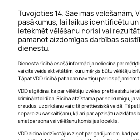
Tuvojoties 14. Saeimas vēlēšanām, V
pasākumus, lai laikus identificētu u
ietekmēt vēlēšanu norisi vai rezultāt
pamanot aizdomīgas darbības saistī
dienestu.
Dienesta rīcībā esošā informācija neliecina par mērķ
vai cita veida aktivitātēm, kuru mērķis būtu vēlētāju b
Tāpat VDD rīcībā patlaban nav ziņu par iespējamiem t.
VDD atgādina, ka par vēlētāju izvēles prettiesisku iete
kriminālatbildība. Rīcība atzīstama par nelikumīgu, ja vē
draudus, uzpirkšanu vai citā prettiesiskā veidā. Tāpat 
nepareizu saskaitīšanu, kā arī par apzinātu aizklātas 
amatpersona vai vēlēšanu komisijas loceklis.
VDD aicina iedzīvotājus ziņot par gadījumiem, kad par 