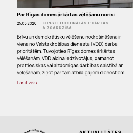
Par Rīgas domes ārkārtas vēlēšanu norisi
KONSTITUCIONĀLĀS IEKĀRTAS
25.08.2020
AIZSARDZĪBA
Brīvu un demokrātisku vēlēšanu nodrošināšana ir
viena no Valsts drošības dienesta (VDD) darba
prioritātēm. Tuvojoties Rīgas domes ārkārtas
vēlēšanām, VDD aicina iedzīvotājus, pamanot
prettiesiskas vai aizdomīgas darbības saistībā ar
vēlēšanām, ziņot par tām atbildīgajiem dienestiem.
Lasīt visu
AKTUALITĀTES