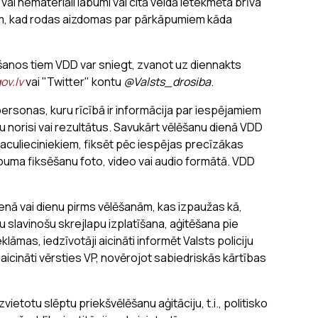
i vai nemateriāli labumi vai citā veidā ietekmēta brīva
miem, kad rodas aizdomas par pārkāpumiem kāda
anos tiem VDD var sniegt, zvanot uz diennakts
ov.lv
vai "Twitter" kontu
@Valsts_drosiba
.
ersonas, kuru rīcībā ir informācija par iespējamiem
 norisi vai rezultātus. Savukārt vēlēšanu dienā VDD
aculieciniekiem, fiksēt pēc iespējas precīzākas
puma fiksēšanu foto, video vai audio formātā. VDD
ienā vai dienu pirms vēlēšanām, kas izpaužas kā,
 slavinošu skrejlapu izplatīšana, aģitēšana pie
lāmas, iedzīvotāji aicināti informēt Valsts policiju
 aicināti vērsties VP, novērojot sabiedriskās kārtības
ietotu slēptu priekšvēlēšanu aģitāciju, t.i., politisko