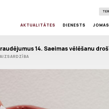
TER
AKTUALITĀTES
DIENESTS
JOMA
pdraudējumus 14. Saeimas vēlēšanu droš
AIZSARDZĪBA