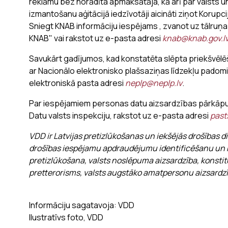
reklāmu bez norādīta apmaksātāja, kā arī par valsts un
izmantošanu aģitācijā iedzīvotāji aicināti ziņot Koru
Sniegt KNAB informāciju iespējams , zvanot uz tālruņa 
KNAB" vai rakstot uz e-pasta adresi
knab@knab.gov.l
Savukārt gadījumos, kad konstatēta slēpta priekšvēlēšan
ar Nacionālo elektronisko plašsaziņas līdzekļu padomi
elektroniskā pasta adresi
neplp@neplp.lv
.
Par iespējamiem personas datu aizsardzības pārkāpumi
Datu valsts inspekciju, rakstot uz e-pasta adresi
past
VDD ir Latvijas pretizlūkošanas un iekšējās drošības di
drošības iespējamu apdraudējumu identificēšanu un 
pretizlūkošana, valsts noslēpuma aizsardzība, konstit
pretterorisms, valsts augstāko amatpersonu aizsardz
Informāciju sagatavoja: VDD
Ilustratīvs foto, VDD