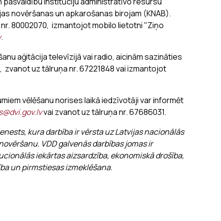
 pašvaldību institūciju administratīvo resursu
pcijas novēršanas un apkarošanas birojam (KNAB).
nr. 80002070, izmantojot mobilo lietotni "Ziņo
v
.
u aģitācija televīzijā vai radio, aicinām sazināties
, zvanot uz tālruņa nr. 67221848 vai izmantojot
em vēlēšanu norises laikā iedzīvotāji var informēt
s@dvi.gov.lv
vai zvanot uz tālruņa nr. 67686031.
enests, kura darbība ir vērsta uz Latvijas nacionālās
novēršanu. VDD galvenās darbības jomas ir
ucionālās iekārtas aizsardzība, ekonomiskā drošība,
ība un pirmstiesas izmeklēšana.