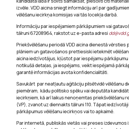
kandidāta labā ir solīts samaksāt, piesolīti citi materiāl
izvēle. VDD aicina sniegt informāciju arī par gadīju
vēlēšanu iecirkņa komisijas vai tās locekļa darbā.
Informāciju par iespējamiem pārkāpumiem vai gatavoš
tālruni 67208964, rakstot uz e-pasta adresi
dd@vdd.g
Priekšvēlēšanu periodā VDD aicina dienestā vērsties p
plāniem un gatavošanos prettiesiski ietekmēt vēlēšanu
aicina iedzīvotājus, kļūstot par iespējamu pārkāpumu 
notikušā detaļas, ja iespējams, veikt iespējamā pārkā
garantē informācijas avota konfidencialitāti.
Savukārt par neatļautu aģitāciju pilsētvidē vēlēšanu d
piemēram, kādu politisko spēku vai deputāta kandidātu
iecirkņiem, kā arī laikus nenoņemtas priekšvēlēšanu rek
(VP), zvanot uz diennakts tālruni 110. Tāpat iedzīvotāji
pārkāpumus vēlēšanu iecirkņos vai to apkaimē.
Par internetā, publiskās vietās vai preses izdevumos izv