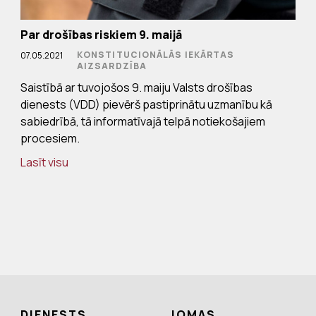
Par drošības riskiem 9. maijā
KONSTITUCIONĀLĀS IEKĀRTAS
07.05.2021
AIZSARDZĪBA
Saistībā ar tuvojošos 9. maiju Valsts drošības
dienests (VDD) pievērš pastiprinātu uzmanību kā
sabiedrībā, tā informatīvajā telpā notiekošajiem
procesiem.
Lasīt visu
DIENESTS
JOMAS