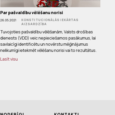
Par pašvaldību vēlēšanu norisi
KONSTITUCIONĀLĀS IEKĀRTAS
26.05.2021
AIZSARDZĪBA
Tuvojoties pašvaldību vēlēšanām, Valsts drošības
dienests (VDD) veic nepieciešamos pasākumus, lai
savlaicīgi identificētu un novērstu mēģinājumus
nelikumīgi ietekmēt vēlēšanu norisi vai to rezultātus.
Lasīt visu
NODERĪGI
KONTAKTI