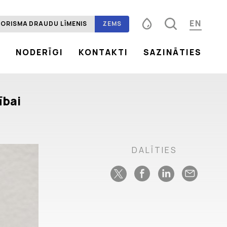
EN
ORISMA DRAUDU LĪMENIS
ZEMS
S
NODERĪGI
KONTAKTI
SAZINĀTIES
Fonta izmērs
100%
125%
150%
Kontrasts
ībai
DALĪTIES