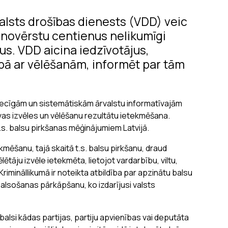
alsts drošības dienests (VDD) veic
n novērstu centienus nelikumīgi
us. VDD aicina iedzīvotājus,
bā ar vēlēšanām, informēt par tām
tiecīgām un sistemātiskām ārvalstu informatīvajām
rīvas izvēles un vēlēšanu rezultātu ietekmēšana.
s. balsu pirkšanas mēģinājumiem Latvijā.
kmēšanu, tajā skaitā t.s. balsu pirkšanu, draud
lētāju izvēle ietekmēta, lietojot vardarbību, viltu,
Krimināllikumā ir noteikta atbildība par apzinātu balsu
balsošanas pārkāpšanu, ko izdarījusi valsts
balsi kādas partijas, partiju apvienības vai deputāta