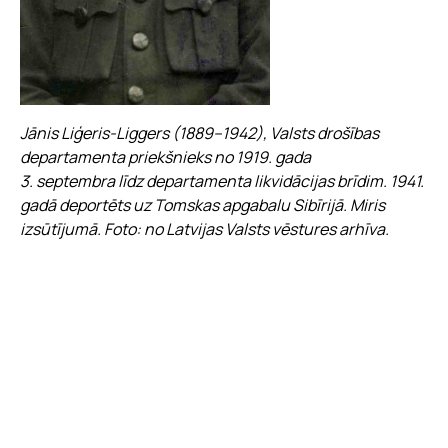
Voldemārs Alps (1891–1964), Politiskās apsardzības
priekšnieks no 1920. gada 22. oktobra līdz
Jānis Liģeris-Liggers (1889–1942), Valsts drošības
1922. gada 17. janvārim. Foto: no Latvijas Valsts vēstures
departamenta priekšnieks no 1919. gada
arhīva.
3. septembra līdz departamenta likvidācijas brīdim. 1941.
gadā deportēts uz Tomskas apgabalu Sibīrijā. Miris
izsūtījumā. Foto: no Latvijas Valsts vēstures arhīva.
Jānis Frīdrihs Valentīns Fridrihsons (no 1939. gada Jānis
Skrauja) (1892 – 1941). 1940. gadā apcietināts. Miris