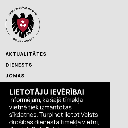
AKTUALITĀTES
DIENESTS
JOMAS
NODERĪGI
LIETOTĀJU IEVĒRĪBAI
KONTAKTI
Informējam, ka šajā tīmekļa
vietnē tiek izmantotas
sīkdatnes. Turpinot lietot Valsts
Seko VDD aktualitātēm
drošības dienesta tīmekļa vietni,