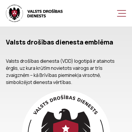
Valsts drošības dienesta emblēma
Valsts drošības dienesta (VDD) logotipā ir atainots
ērglis, uz kura krūtīm novietots vairogs ar trīs
zvaigznēm – kā Brīvības pieminekļa virsotnē,
simbolizējot dienesta vērtības.