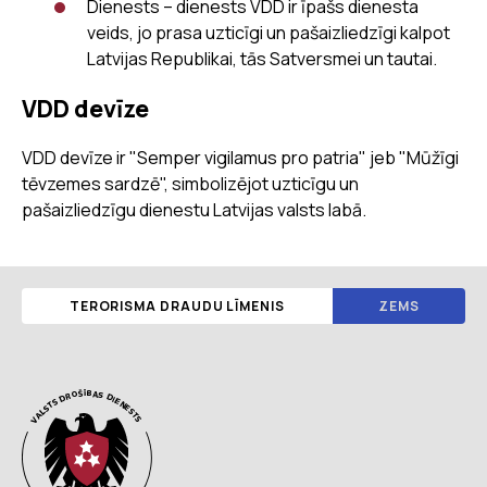
Dienests – dienests VDD ir īpašs dienesta
veids, jo prasa uzticīgi un pašaizliedzīgi kalpot
Latvijas Republikai, tās Satversmei un tautai.
VDD devīze
VDD devīze ir "Semper vigilamus pro patria" jeb "Mūžīgi
tēvzemes sardzē", simbolizējot uzticīgu un
pašaizliedzīgu dienestu Latvijas valsts labā.
TERORISMA DRAUDU LĪMENIS
ZEMS