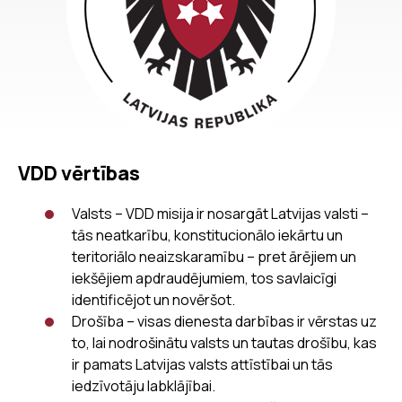
VDD vērtības
Valsts – VDD misija ir nosargāt Latvijas valsti –
tās neatkarību, konstitucionālo iekārtu un
teritoriālo neaizskaramību – pret ārējiem un
iekšējiem apdraudējumiem, tos savlaicīgi
identificējot un novēršot.
Drošība – visas dienesta darbības ir vērstas uz
to, lai nodrošinātu valsts un tautas drošību, kas
ir pamats Latvijas valsts attīstībai un tās
iedzīvotāju labklājībai.