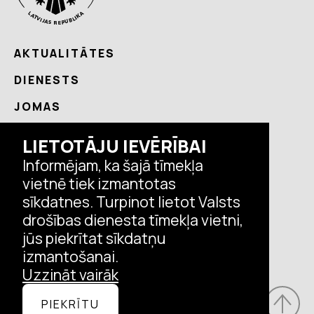
AKTUALITĀTES
DIENESTS
JOMAS
NODERĪGI
LIETOTĀJU IEVĒRĪBAI
KONTAKTI
Informējam, ka šajā tīmekļa
vietnē tiek izmantotas
sīkdatnes. Turpinot lietot Valsts
Seko VDD aktualitātēm
drošības dienesta tīmekļa vietni,
jūs piekrītat sīkdatņu
izmantošanai.
Uzzināt vairāk
© Valsts drošības dienests, 2026.
PIEKRĪTU
Visas tiesības aizsargātas.