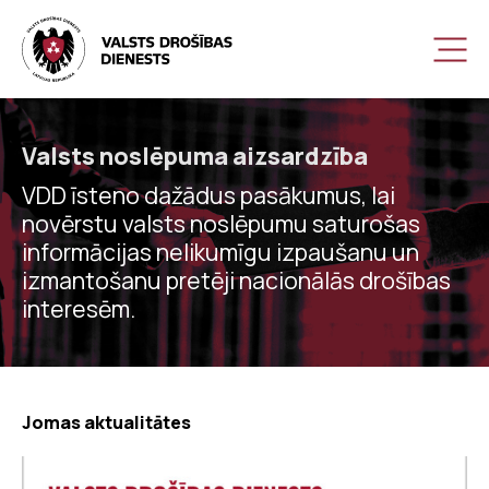
Valsts noslēpuma aizsardzība
VDD īsteno dažādus pasākumus, lai
novērstu valsts noslēpumu saturošas
informācijas nelikumīgu izpaušanu un
izmantošanu pretēji nacionālās drošības
interesēm.
Jomas aktualitātes