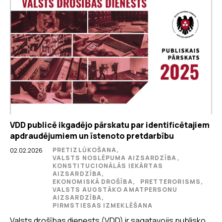
VDD publicē ikgadējo pārskatu par identificētajiem
apdraudējumiem un īstenoto pretdarbību
PRETIZLŪKOŠANA,
02.02.2026
VALSTS NOSLĒPUMA AIZSARDZĪBA,
KONSTITUCIONĀLĀS IEKĀRTAS
AIZSARDZĪBA,
EKONOMISKĀ DROŠĪBA,
PRETTERORISMS,
VALSTS AUGSTĀKO AMATPERSONU
AIZSARDZĪBA,
PIRMSTIESAS IZMEKLĒŠANA
Valsts drošības dienests (VDD) ir sagatavojis publisko