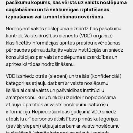
pasākumu kopums, kas vērsts uz valsts noslēpuma
saglabāšanu un tā nelikumīgas izplatīšanas,
izpaušanas vai izmantošanas novēršanu.
Nodrošinot valsts noslēpuma aizsardzības pasākumu
kontroli, Valsts drošības dienests (VDD) organizē
klasificētās informācijas aprites prasību ievērošanas
pārbaudes pārraudzītajās valsts institūcijās un sniedz
konsultācijas par valsts noslēpuma aizsardzības un
aprites kārtības nodrošināšanu.
VDD izsniedz otrās (slepeni) un trešās (konfidenciāli)
kategorijas atļauju darbam ar valsts noslēpumu
lielākajai daļai valsts un pašvaldības institūciju
amatpersonu, kuru funkciju izpildei ir nepieciešama
atļauja iepazīties ar valsts noslēpumu saturošu
informāciju. Nepieciešamības gadījumā VDD sniedz
atbalstu arī personas atbilstības pirmās kategorijas
(sevišķi slepeni) atļaujai darbam ar valsts noslēpumu