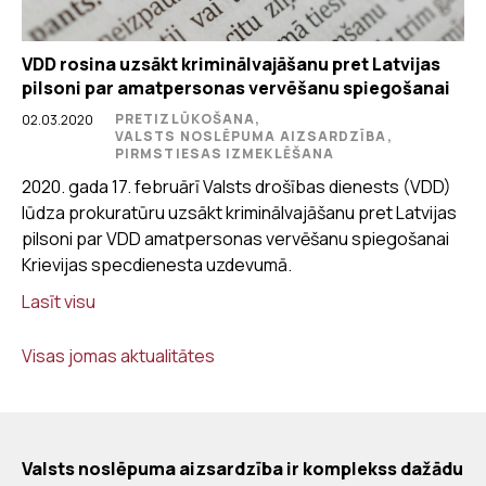
VDD rosina uzsākt kriminālvajāšanu pret Latvijas
pilsoni par amatpersonas vervēšanu spiegošanai
PRETIZLŪKOŠANA,
02.03.2020
VALSTS NOSLĒPUMA AIZSARDZĪBA,
PIRMSTIESAS IZMEKLĒŠANA
2020. gada 17. februārī Valsts drošības dienests (VDD)
lūdza prokuratūru uzsākt kriminālvajāšanu pret Latvijas
pilsoni par VDD amatpersonas vervēšanu spiegošanai
Krievijas specdienesta uzdevumā.
Lasīt visu
Visas jomas aktualitātes
Valsts noslēpuma aizsardzība ir komplekss dažādu