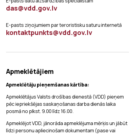
E-pasts datu aizsardzības speciālistam
das@vdd.gov.lv
E-pasts ziņojumiem par teroristisku saturu internetā
kontaktpunkts@vdd.gov.lv
Apmeklētājiem
Apmeklētāju pieņemšanas kārtība:
Apmeklētājus Valsts drošības dienestā (VDD) pieņem
pēc iepriekšējas saskaņošanas darba dienās laika
posmā no plkst. 9.00 līdz 16.00.
Apmeklējot VDD, jānorāda apmeklējuma mērķis un jābūt
līdzi personu apliecinošam dokumentam (pase vai