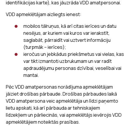
identifikācijas karte), kas jāuzrāda VDD amatpersonai.
VDD apmeklētājam aizliegts ienest:
mobilos tālruņus, kā arī citas ierīces un datu
nesējus, ar kuriem vai kuros var ierakstīt,
saglabāt, pārraidīt vai uztvert informāciju
(turpmāk – ierīces);
ieročus un jebkādus priekšmetus vai vielas, kas
var tikt izmantoti uzbrukumam un var radīt
apdraudējumu personas dzīvībai, veselībai vai
mantai.
Pēc VDD amatpersonas norādījuma apmeklētājam
jāiziet drošības pārbaude. Drošības pārbaudes laikā
VDD amatpersona veic apmeklētāja un līdzi paņemto
lietu apskati, kā arī pārbauda ar tehniskajiem
līdzekļiem un pārliecinās, vai apmeklētājs ievērojis VDD
apmeklētājiem noteiktās prasības.