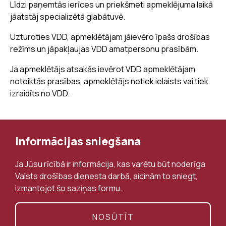
Līdzi paņemtās ierīces un priekšmeti apmeklējuma laikā
jāatstāj specializētā glabātuvē.
Uzturoties VDD, apmeklētājam jāievēro īpašs drošības
režīms un jāpakļaujas VDD amatpersonu prasībām.
Ja apmeklētājs atsakās ievērot VDD apmeklētājam
noteiktās prasības, apmeklētājs netiek ielaists vai tiek
izraidīts no VDD.
Informācijas sniegšana
Ja Jūsu rīcībā ir informācija, kas varētu būt noderīga
Valsts drošības dienesta darbā, aicinām to sniegt,
izmantojot šo saziņas formu.
NOSŪTĪT