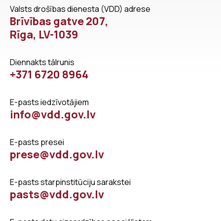
Valsts drošības dienesta (VDD) adrese
Brīvības gatve 207,
Rīga, LV-1039
Diennakts tālrunis
+371 6720 8964
E-pasts iedzīvotājiem
info@vdd.gov.lv
E-pasts presei
prese@vdd.gov.lv
E-pasts starpinstitūciju sarakstei
pasts@vdd.gov.lv