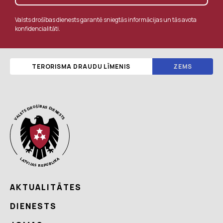
Valsts drošības dienests garantē sniegtās informācijas un tās avota
konfidencialitāti.
TERORISMA DRAUDU LĪMENIS
ZEMS
AKTUALITĀTES
DIENESTS