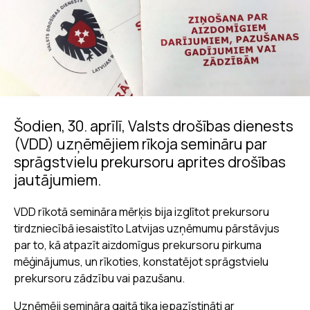
Šodien, 30. aprīlī, Valsts drošības dienests
(VDD) uzņēmējiem rīkoja semināru par
sprāgstvielu prekursoru aprites drošības
jautājumiem.
VDD rīkotā semināra mērķis bija izglītot prekursoru
tirdzniecībā iesaistīto Latvijas uzņēmumu pārstāvjus
par to, kā atpazīt aizdomīgus prekursoru pirkuma
mēģinājumus, un rīkoties, konstatējot sprāgstvielu
prekursoru zādzību vai pazušanu.
Uzņēmēji semināra gaitā tika iepazīstināti ar