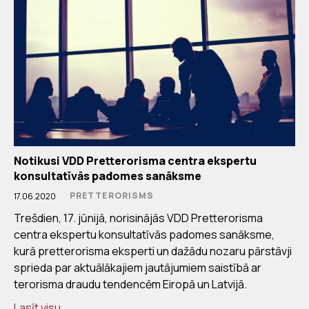
Notikusi VDD Pretterorisma centra ekspertu
konsultatīvās padomes sanāksme
PRETTERORISMS
17.06.2020
Trešdien, 17. jūnijā, norisinājās VDD Pretterorisma
centra ekspertu konsultatīvās padomes sanāksme,
kurā pretterorisma eksperti un dažādu nozaru pārstāvji
sprieda par aktuālākajiem jautājumiem saistībā ar
terorisma draudu tendencēm Eiropā un Latvijā.
Lasīt visu