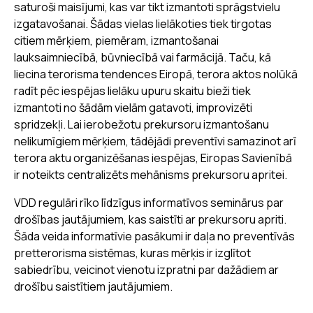
saturoši maisījumi, kas var tikt izmantoti sprāgstvielu
izgatavošanai. Šādas vielas lielākoties tiek tirgotas
citiem mērķiem, piemēram, izmantošanai
lauksaimniecībā, būvniecībā vai farmācijā. Taču, kā
liecina terorisma tendences Eiropā, terora aktos nolūkā
radīt pēc iespējas lielāku upuru skaitu bieži tiek
izmantoti no šādām vielām gatavoti, improvizēti
spridzekļi. Lai ierobežotu prekursoru izmantošanu
nelikumīgiem mērķiem, tādējādi preventīvi samazinot arī
terora aktu organizēšanas iespējas, Eiropas Savienībā
ir noteikts centralizēts mehānisms prekursoru apritei.
VDD regulāri rīko līdzīgus informatīvos seminārus par
drošības jautājumiem, kas saistīti ar prekursoru apriti.
Šāda veida informatīvie pasākumi ir daļa no preventīvās
pretterorisma sistēmas, kuras mērķis ir izglītot
sabiedrību, veicinot vienotu izpratni par dažādiem ar
drošību saistītiem jautājumiem.