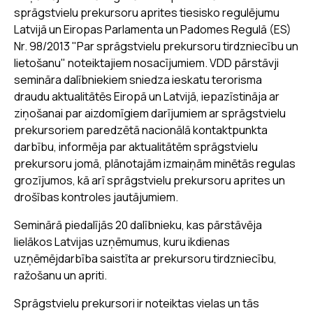
sprāgstvielu prekursoru aprites tiesisko regulējumu
Latvijā un Eiropas Parlamenta un Padomes Regulā (ES)
Nr. 98/2013 "Par sprāgstvielu prekursoru tirdzniecību un
lietošanu" noteiktajiem nosacījumiem. VDD pārstāvji
semināra dalībniekiem sniedza ieskatu terorisma
draudu aktualitātēs Eiropā un Latvijā, iepazīstināja ar
ziņošanai par aizdomīgiem darījumiem ar sprāgstvielu
prekursoriem paredzētā nacionālā kontaktpunkta
darbību, informēja par aktualitātēm sprāgstvielu
prekursoru jomā, plānotajām izmaiņām minētās regulas
grozījumos, kā arī sprāgstvielu prekursoru aprites un
drošības kontroles jautājumiem.
Seminārā piedalījās 20 dalībnieku, kas pārstāvēja
lielākos Latvijas uzņēmumus, kuru ikdienas
uzņēmējdarbība saistīta ar prekursoru tirdzniecību,
ražošanu un apriti.
Sprāgstvielu prekursori ir noteiktas vielas un tās