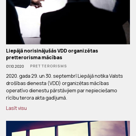
Liepājā norisinājušās VDD organizētas
pretterorisma mācības
PRETTERORISMS
01.10.2020
2020. gada 29. un 30. septembrī Liepājā notika Valsts
drošības dienesta (VDD) organizētas mācības
operatīvo dienestu pārstāvjiem par nepieciešamo
rīcību terora akta gadījumā.
Lasīt visu