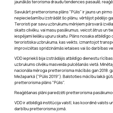
jaunākās terorisma draudu tendences pasaulē, reaģēšana
Savukārt pretterorisma plāns "Pūlis" ir jauns un pirmo 
nepieciešamību izstrādāt šo plānu, vērtējot pēdējo g
Teroristi par savu uzbrukumu mērķiem pārsvarā izvēlas 
skaits cilvēku, vai masu pasākumus, veicot ātrus un t
iespējami lielāku upuru skaitu. Plāns nosaka atbildīgo 
teroristiska uzbrukuma, kas veikts, izmantojot transp
improvizētas spridzināmās ietaises vai šo darbības ve
VDD iepriekš bija izstrādājis atbildīgo dienestu rīcības
uzbrukums cilvēku masveida pulcēšanās vietā. Minētajās
nacionāla mēroga pretterorisma mācībās gan 2018. ga
Mežaparkā ("Pūlis 2019"). Balstoties mācību laikā gūt
pretterorisma plāns "Pūlis".
Reaģēšanas plāni paredzēti pretterorisma pasākumos i
VDD ir atbildīgā institūcija valstī, kas koordinē valsts u
darbību pretterorisma jomā.