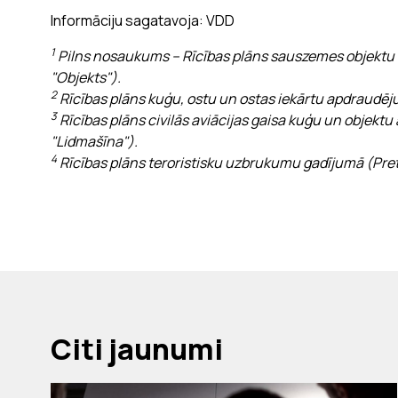
Informāciju sagatavoja: VDD
1
Pilns nosaukums – Rīcības plāns sauszemes objektu
"Objekts").
2
Rīcības plāns kuģu, ostu un ostas iekārtu apdraudēj
3
Rīcības plāns civilās aviācijas gaisa kuģu un objek
"Lidmašīna").
4
Rīcības plāns teroristisku uzbrukumu gadījumā (Pret
Citi jaunumi