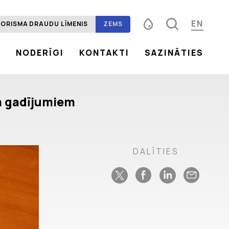
EN
ORISMA DRAUDU LĪMENIS
ZEMS
S
NODERĪGI
KONTAKTI
SAZINĀTIES
Fonta izmērs
100%
125%
150%
Kontrasts
ma gadījumiem
DALĪTIES