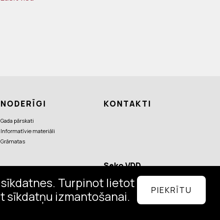
NODERĪGI
KONTAKTI
Gada pārskati
Informatīvie materiāli
Grāmatas
Seko VDD
aktualitātēm
sīkdatnes. Turpinot lietot
PIEKRĪTU
tat sīkdatņu izmantošanai.