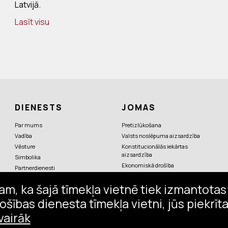
Latvijā.
Lasīt visu
DIENESTS
JOMAS
Par mums
Pretizlūkošana
Vadība
Valsts noslēpuma aizsardzība
Vēsture
Konstitucionālās iekārtas
aizsardzība
Simbolika
Ekonomiskā drošība
Partnerdienesti
Pretterorisms
am, ka šajā tīmekļa vietnē tiek izmantotas 
Valsts augstāko amatpersonu
aizsardzība
ošības dienesta tīmekļa vietni, jūs piekrī
Pirmstiesas izmeklēšana
vairāk