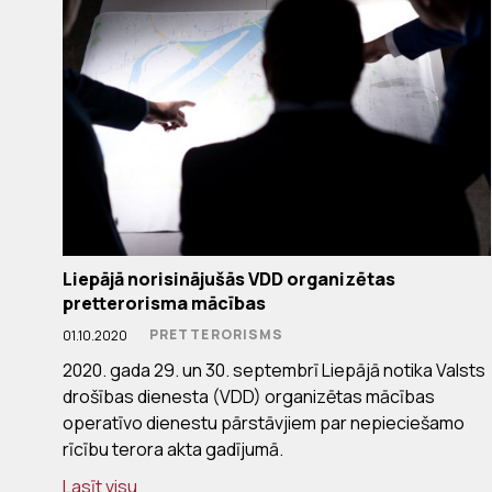
Liepājā norisinājušās VDD organizētas
pretterorisma mācības
PRETTERORISMS
01.10.2020
2020. gada 29. un 30. septembrī Liepājā notika Valsts
drošības dienesta (VDD) organizētas mācības
operatīvo dienestu pārstāvjiem par nepieciešamo
rīcību terora akta gadījumā.
Lasīt visu