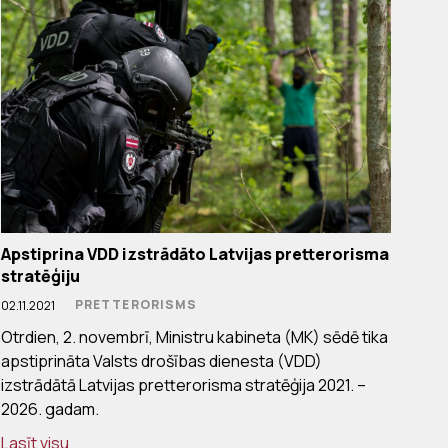
Apstiprina VDD izstrādāto Latvijas pretterorisma
stratēģiju
PRETTERORISMS
02.11.2021
Otrdien, 2. novembrī, Ministru kabineta (MK) sēdē tika
apstiprināta Valsts drošības dienesta (VDD)
izstrādātā Latvijas pretterorisma stratēģija 2021. –
2026. gadam.
Lasīt visu