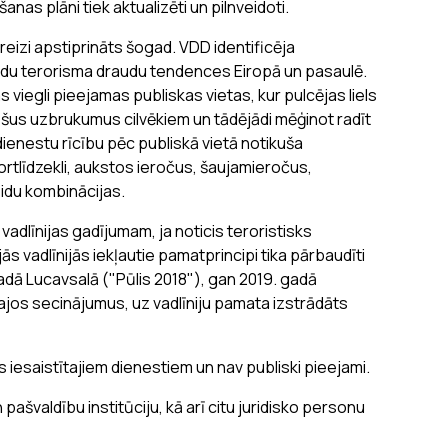
s plāni tiek aktualizēti un pilnveidoti.
reizi apstiprināts šogad. VDD identificēja
adu terorisma draudu tendences Eiropā un pasaulē.
viegli pieejamas publiskas vietas, kur pulcējas liels
iešus uzbrukumus cilvēkiem un tādējādi mēģinot radīt
dienestu rīcību pēc publiskā vietā notikuša
ortlīdzekli, aukstos ieročus, šaujamieročus,
idu kombinācijas.
 vadlīnijas gadījumam, ja noticis teroristisks
 vadlīnijās iekļautie pamatprincipi tika pārbaudīti
dā Lucavsalā ("Pūlis 2018"), gan 2019. gadā
ajos secinājumus, uz vadlīniju pamata izstrādāts
esaistītajiem dienestiem un nav publiski pieejami.
n pašvaldību institūciju, kā arī citu juridisko personu