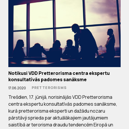
Notikusi VDD Pretterorisma centra ekspertu
konsultatīvās padomes sanāksme
PRETTERORISMS
17.06.2020
Trešdien, 17. jūnijā, norisinājās VDD Pretterorisma
centra ekspertu konsultatīvās padomes sanāksme,
kurā pretterorisma eksperti un dažādu nozaru
pārstāvji sprieda par aktuālākajiem jautājumiem
saistībā ar terorisma draudu tendencēm Eiropā un