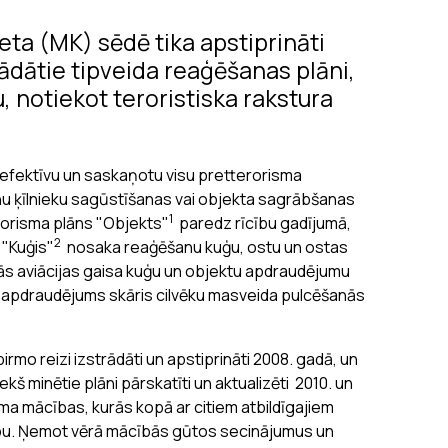
eta (MK) sēdē tika apstiprināti
ādātie tipveida reaģēšanas plāni,
u, notiekot teroristiska rakstura
tu efektīvu un saskaņotu visu pretterorisma
nu ķīlnieku sagūstīšanas vai objekta sagrābšanas
1
rorisma plāns "Objekts"
paredz rīcību gadījumā,
2
"Kuģis"
nosaka reaģēšanu kuģu, ostu un ostas
lās aviācijas gaisa kuģu un objektu apdraudējumu
 apdraudējums skāris cilvēku masveida pulcēšanās
irmo reizi izstrādāti un apstiprināti 2008. gadā, un
ekš minētie plāni pārskatīti un aktualizēti 2010. un
sma mācības, kurās kopā ar citiem atbildīgajiem
ību. Ņemot vērā mācībās gūtos secinājumus un