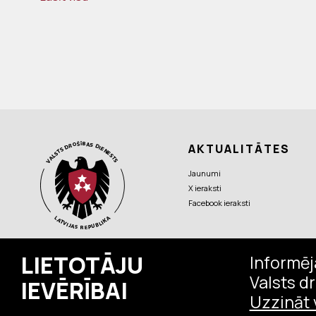
AKTUALITĀTES
Jaunumi
X ieraksti
Facebook ieraksti
LIETOTĀJU
Informēj
© Valsts drošības dienests, 2026.
Valsts dr
IEVĒRĪBAI
Visas tiesības aizsargātas.
Uzzināt 