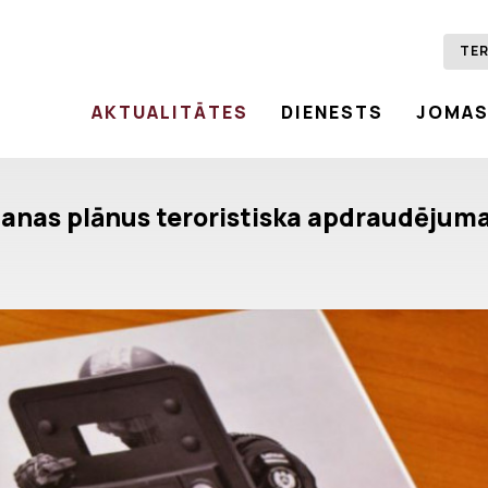
TER
AKTUALITĀTES
DIENESTS
JOMA
šanas plānus teroristiska apdraudēju