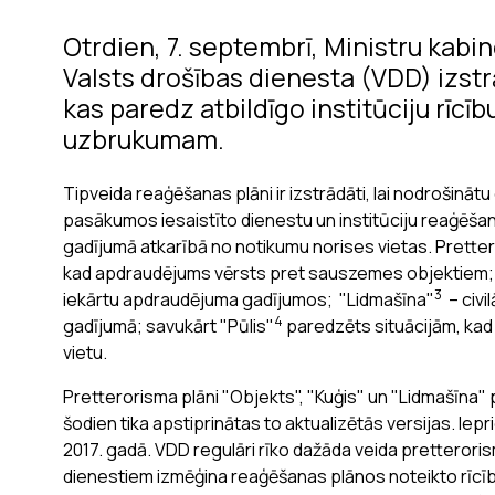
Otrdien, 7. septembrī, Ministru kabin
Valsts drošības dienesta (VDD) izstr
kas paredz atbildīgo institūciju rīcīb
uzbrukumam.
Tipveida reaģēšanas plāni ir izstrādāti, lai nodrošinā
pasākumos iesaistīto dienestu un institūciju reaģēša
gadījumā atkarībā no notikumu norises vietas. Prette
kad apdraudējums vērsts pret sauszemes objektiem; 
3
iekārtu apdraudējuma gadījumos; "Lidmašīna"
– civi
4
gadījumā; savukārt "Pūlis"
paredzēts situācijām, kad
vietu.
Pretterorisma plāni "Objekts", "Kuģis" un "Lidmašīna" p
šodien tika apstiprinātas to aktualizētās versijas. Iepri
2017. gadā. VDD regulāri rīko dažāda veida pretterori
dienestiem izmēģina reaģēšanas plānos noteikto rīc