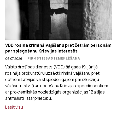
VDD rosina kriminālvajāšanu pret četrām personām
par spiegošanu Krievijas interesēs
PIRMSTIESAS IZMEKLĒŠANA
06.07.2026
Valsts drošības dienests (VDD) šā gada 19. jūnijā
rosināja prokuratūru uzsākt kriminālvajāšanu pret
četriem Latvijas valstspiederīgajiem par izlūkziņu
vākšanu Latvijā un nodošanu Krievijas specdienestiem
ar prokremliskās noziedzīgās organizācijas "Baltijas
antifašisti" starpniecību.
Lasīt visu