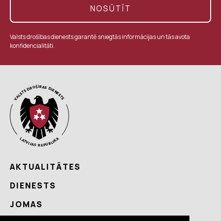
NOSŪTĪT
Valsts drošības dienests garantē sniegtās informācijas un tās avota
konfidencialitāti.
AKTUALITĀTES
DIENESTS
JOMAS