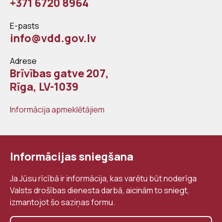
+371 6720 8964
E-pasts
info@vdd.gov.lv
Adrese
Brīvības gatve 207,
Rīga, LV-1039
Informācija apmeklētājiem
Informācijas sniegšana
Ja Jūsu rīcībā ir informācija, kas varētu būt noderīga
Valsts drošības dienesta darbā, aicinām to sniegt,
izmantojot šo saziņas formu.