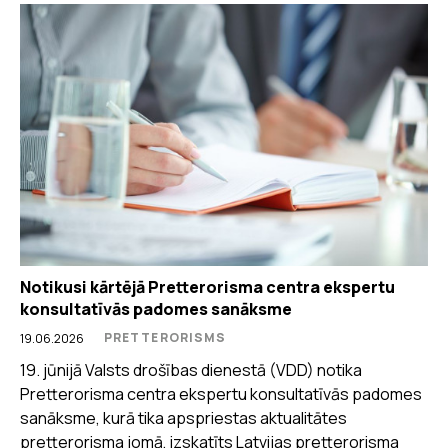
Notikusi kārtējā Pretterorisma centra ekspertu
konsultatīvās padomes sanāksme
PRETTERORISMS
19.06.2026
19. jūnijā Valsts drošības dienestā (VDD) notika
Pretterorisma centra ekspertu konsultatīvās padomes
sanāksme, kurā tika apspriestas aktualitātes
pretterorisma jomā, izskatīts Latvijas pretterorisma