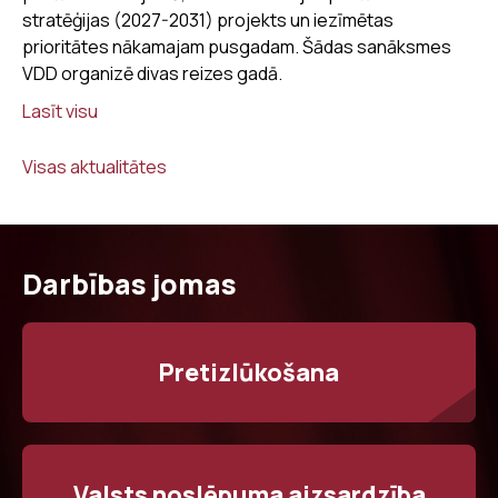
stratēģijas (2027-2031) projekts un iezīmētas
prioritātes nākamajam pusgadam. Šādas sanāksmes
VDD organizē divas reizes gadā.
Lasīt visu
Visas aktualitātes
Darbības jomas
Pretizlūkošana
Valsts noslēpuma aizsardzība