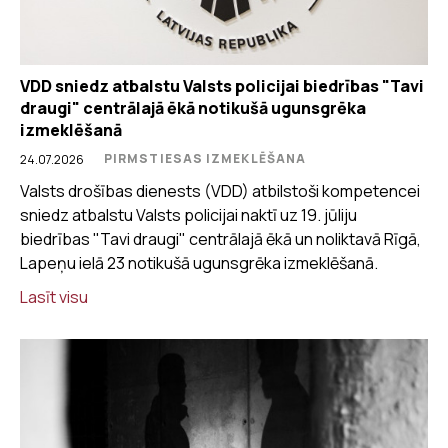
VDD sniedz atbalstu Valsts policijai biedrības "Tavi
draugi" centrālajā ēkā notikušā ugunsgrēka
izmeklēšanā
PIRMSTIESAS IZMEKLĒŠANA
24.07.2026
Valsts drošības dienests (VDD) atbilstoši kompetencei
sniedz atbalstu Valsts policijai naktī uz 19. jūliju
biedrības "Tavi draugi" centrālajā ēkā un noliktavā Rīgā,
Lapeņu ielā 23 notikušā ugunsgrēka izmeklēšanā.
Lasīt visu