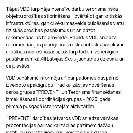
Tāpat VDD turpināja intensīvu darbu terorisma riska
objektu drošības stiprināšanai, izvērtējot gan kritiskās
infrastruktūras, gan cilvēku masveida pulcēšanās vietu
fiziskās drošības pasākumus un sniedzot
rekomendācijas to pilnveidei. Papildus VDD sniedza
rekomendācijas paaugstināta riska publisku pasākumu
drošības nodrošināšanai, tostarp tādiem vērienīgiem
pasākumiem kā XIII Latvijas Skolu jaunatnes dziesmu un
deju svētki.
VDD sanāksmē informēja arī par padomes paspārnē
izveidoto apakšgrupu – radikalizācijas novēršanas
darba grupas "PREVENT" un Terorisma finansēšanas
izmeklēšanas koordinācijas grupas – 2025. gada
pirmajā pusgadā īstenotajām aktivitātēm.
"PREVENT" darbības ietvaros VDD sniedza vairākas
prezentācijas par radikalizācijas pazīmēm dažādu
institūciju pārstāvjiem, kuri, veicot savus darba