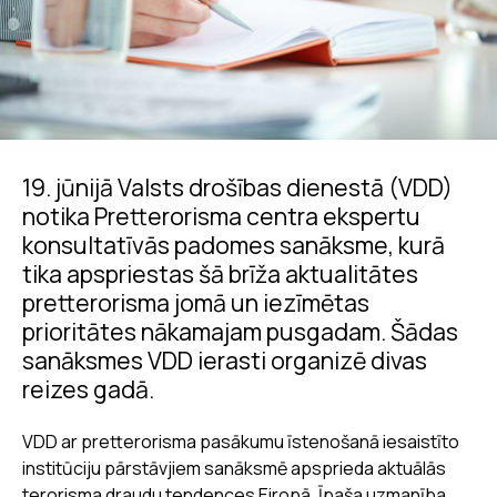
19. jūnijā Valsts drošības dienestā (VDD)
notika Pretterorisma centra ekspertu
konsultatīvās padomes sanāksme, kurā
tika apspriestas šā brīža aktualitātes
pretterorisma jomā un iezīmētas
prioritātes nākamajam pusgadam. Šādas
sanāksmes VDD ierasti organizē divas
reizes gadā.
VDD ar pretterorisma pasākumu īstenošanā iesaistīto
institūciju pārstāvjiem sanāksmē apsprieda aktuālās
terorisma draudu tendences Eiropā. Īpaša uzmanība