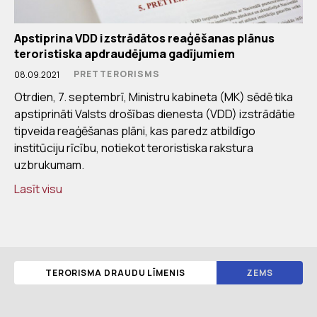
Apstiprina VDD izstrādātos reaģēšanas plānus
teroristiska apdraudējuma gadījumiem
PRETTERORISMS
08.09.2021
Otrdien, 7. septembrī, Ministru kabineta (MK) sēdē tika
apstiprināti Valsts drošības dienesta (VDD) izstrādātie
tipveida reaģēšanas plāni, kas paredz atbildīgo
institūciju rīcību, notiekot teroristiska rakstura
uzbrukumam.
Lasīt visu
TERORISMA DRAUDU LĪMENIS
ZEMS