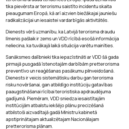
tika pievērsta ar terorismu saistīto incidentu skaita
pieaugumam Eiropā, kā arī aizvien biežākajai jauniešu
radikalizācijai un iesaistei vardarbīgās aktivitātēs.
Dienests vērš uzmanību, ka Latvijā terorisma draudu
līmenis pašlaik ir zems un VDD rīcībā esošā informācija
neliecina, ka tuvākajā laikā situācija varētu mainīties.
Sanāksmes dalībnieki tika iepazīstināti ar VDD šā gada
pirmajā pusgadā īstenotajām darbībām pretterorisma
preventīvo un reaģēšanas pasākumu pilnveidošanā.
Dienests ir veicis sistemātisku darbu gan terorisma
risku novēršanai, gan atbildīgo institūciju gatavības
paaugstināšanai rīcībai teroristiska apdraudējuma
gadījumā. Piemēram, VDD sniedza iesaistītajām
institūcijām atbalstu iekšējo plānu precizēšanā
atbilstoši aizvadītajā gadā Ministru kabinetā
apstiprinātajam aktualizētajam Nacionālajam
pretterorisma plānam.