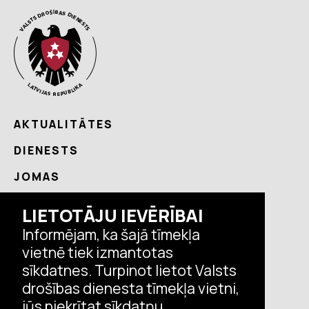
AKTUALITĀTES
DIENESTS
JOMAS
NODERĪGI
LIETOTĀJU IEVĒRĪBAI
KONTAKTI
Informējam, ka šajā tīmekļa
vietnē tiek izmantotas
sīkdatnes. Turpinot lietot Valsts
Seko VDD aktualitātēm
drošības dienesta tīmekļa vietni,
jūs piekrītat sīkdatņu