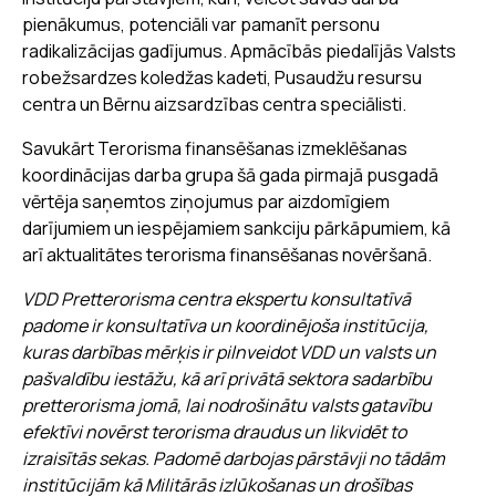
pienākumus, potenciāli var pamanīt personu
radikalizācijas gadījumus. Apmācībās piedalījās Valsts
robežsardzes koledžas kadeti, Pusaudžu resursu
centra un Bērnu aizsardzības centra speciālisti.
Savukārt Terorisma finansēšanas izmeklēšanas
koordinācijas darba grupa šā gada pirmajā pusgadā
vērtēja saņemtos ziņojumus par aizdomīgiem
darījumiem un iespējamiem sankciju pārkāpumiem, kā
arī aktualitātes terorisma finansēšanas novēršanā.
VDD Pretterorisma centra ekspertu konsultatīvā
padome ir konsultatīva un koordinējoša institūcija,
kuras darbības mērķis ir pilnveidot VDD un valsts un
pašvaldību iestāžu, kā arī privātā sektora sadarbību
pretterorisma jomā, lai nodrošinātu valsts gatavību
efektīvi novērst terorisma draudus un likvidēt to
izraisītās sekas. Padomē darbojas pārstāvji no tādām
institūcijām kā Militārās izlūkošanas un drošības