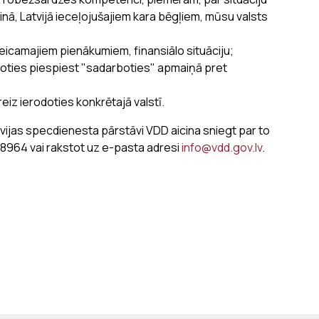
ainā, Latvijā ieceļojušajiem kara bēgļiem, mūsu valsts
eicamajiem pienākumiem, finansiālo situāciju;
ties piespiest "sadarboties" apmaiņā pret
eiz ierodoties konkrētajā valstī.
evijas specdienesta pārstāvi VDD aicina sniegt par to
08964 vai rakstot uz e-pasta adresi
info@vdd.gov.lv
.