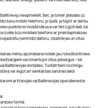
Baltkrieviju neapmeklēt. Bet, ja tomēr jādodas uz
i savu mobilo telefonu, jo īpaši, ja tajā ir ar darbu
les punktā no mobilā tālruņa var tikt izgūti dati, kā
āka izvēle būs mobilais telefons ar priekšapmaksas
evajadzētu ņemt līdzi datoru, zibatmiņas un citus
ervēšanas mērķu apzināšana notiek jau robežkontroles
bežsargiem vai izmantojot citus piesegus – kā
vai Baltkrievijas iestādes. Turklāt tiem nozīmīgu
tāvji var iegūt arī vienkāršas sarunas laikā.
karsmi ar Krievijas vai Baltkrievijas specdienesta
a;
žsardzes formā;
 robežsardzes kompetenci, piemēram, par situāciju