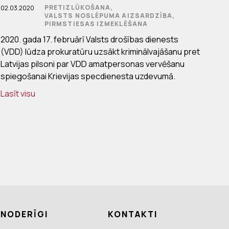
PRETIZLŪKOŠANA,
02.03.2020
VALSTS NOSLĒPUMA AIZSARDZĪBA,
PIRMSTIESAS IZMEKLĒŠANA
2020. gada 17. februārī Valsts drošības dienests
(VDD) lūdza prokuratūru uzsākt kriminālvajāšanu pret
Latvijas pilsoni par VDD amatpersonas vervēšanu
spiegošanai Krievijas specdienesta uzdevumā.
Lasīt visu
NODERĪGI
KONTAKTI