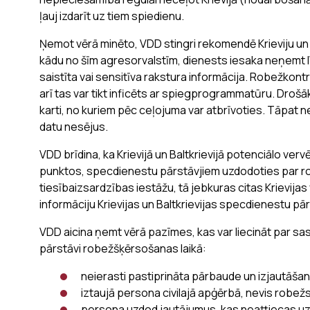
ļauj izdarīt uz tiem spiedienu.
Ņemot vērā minēto, VDD stingri rekomendē Krieviju un 
kādu no šīm agresorvalstīm, dienests iesaka neņemt līdz
saistīta vai sensitīva rakstura informācija. Robežkontro
arī tas var tikt inficēts ar spiegprogrammatūru. Droš
karti, no kuriem pēc ceļojuma var atbrīvoties. Tāpat n
datu nesējus.
VDD brīdina, ka Krievijā un Baltkrievijā potenciālo v
punktos, specdienestu pārstāvjiem uzdodoties par ro
tiesībaizsardzības iestāžu, tā jebkuras citas Krievijas 
informāciju Krievijas un Baltkrievijas specdienestu pārs
VDD aicina ņemt vērā pazīmes, kas var liecināt par sas
pārstāvi robežšķērsošanas laikā:
neierasti pastiprināta pārbaude un izjautāšan
iztaujā persona civilajā apģērbā, nevis robe
persona uzdod jautājumus, kas neattiecas uz