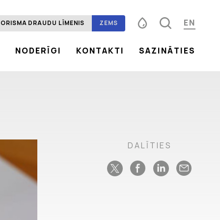
EN
ORISMA DRAUDU LĪMENIS
ZEMS
S
NODERĪGI
KONTAKTI
SAZINĀTIES
Fonta izmērs
100%
125%
150%
Kontrasts
DALĪTIES