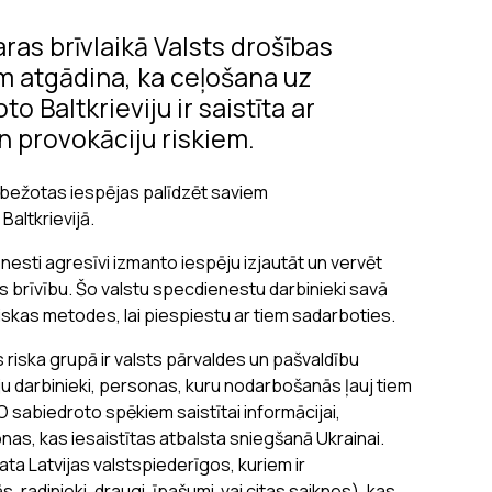
as brīvlaikā Valsts drošības
em atgādina, ka ceļošana uz
o Baltkrieviju ir saistīta ar
 provokāciju riskiem.
robežotas iespējas palīdzēt saviem
Baltkrievijā.
enesti agresīvi izmanto iespēju izjautāt un vervēt
bas brīvību. Šo valstu specdienestu darbinieki savā
siskas metodes, lai piespiestu ar tiem sadarboties.
riska grupā ir valsts pārvaldes un pašvaldību
ju darbinieki, personas, kuru nodarbošanās ļauj tiem
 sabiedroto spēkiem saistītai informācijai,
nas, kas iesaistītas atbalsta sniegšanā Ukrainai.
ta Latvijas valstspiederīgos, kuriem ir
 radinieki, draugi, īpašumi vai citas saiknes), kas