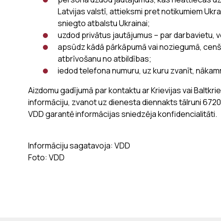
Latvijas valstī, attieksmi pret notikumiem Ukr
sniegto atbalstu Ukrainai;
uzdod privātus jautājumus – par darbavietu, v
apsūdz kādā pārkāpumā vai noziegumā, cenšo
atbrīvošanu no atbildības;
iedod telefona numuru, uz kuru zvanīt, nākamr
Aizdomu gadījumā par kontaktu ar Krievijas vai Baltkri
informāciju, zvanot uz dienesta diennakts tālruni 672
VDD garantē informācijas sniedzēja konfidencialitāti.
Informāciju sagatavoja: VDD
Foto: VDD