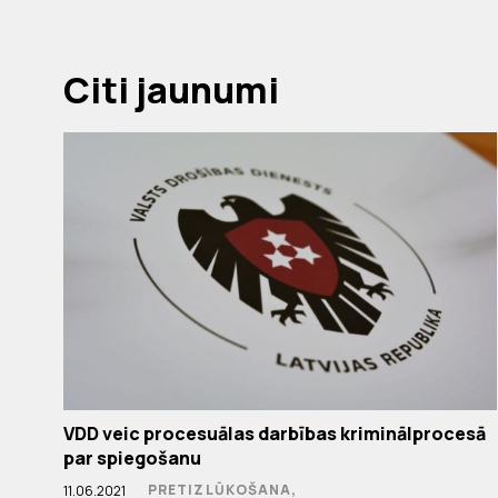
Citi jaunumi
VDD veic procesuālas darbības kriminālprocesā
par spiegošanu
PRETIZLŪKOŠANA,
11.06.2021