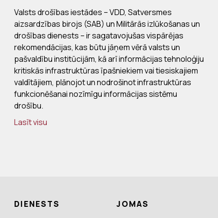
Valsts drošības iestādes – VDD, Satversmes
aizsardzības birojs (SAB) un Militārās izlūkošanas un
drošības dienests – ir sagatavojušas vispārējas
rekomendācijas, kas būtu jāņem vērā valsts un
pašvaldību institūcijām, kā arī informācijas tehnoloģiju
kritiskās infrastruktūras īpašniekiem vai tiesiskajiem
valdītājiem, plānojot un nodrošinot infrastruktūras
funkcionēšanai nozīmīgu informācijas sistēmu
drošību.
Lasīt visu
DIENESTS
JOMAS