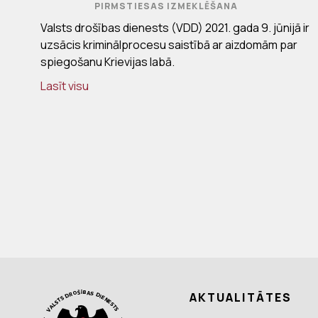
PIRMSTIESAS IZMEKLĒŠANA
Valsts drošības dienests (VDD) 2021. gada 9. jūnijā ir
uzsācis kriminālprocesu saistībā ar aizdomām par
spiegošanu Krievijas labā.
Lasīt visu
AKTUALITĀTES