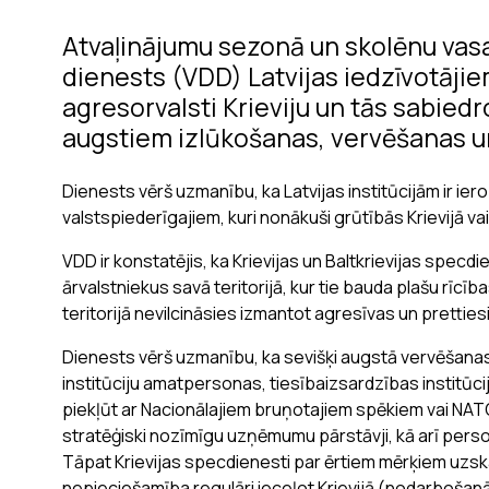
Atvaļinājumu sezonā un skolēnu vasar
dienests (VDD) Latvijas iedzīvotāji
agresorvalsti Krieviju un tās sabiedrot
augstiem izlūkošanas, vervēšanas un
Dienests vērš uzmanību, ka Latvijas institūcijām ir ie
valstspiederīgajiem, kuri nonākuši grūtībās Krievijā vai 
VDD ir konstatējis, ka Krievijas un Baltkrievijas specdi
ārvalstniekus savā teritorijā, kur tie bauda plašu rīcī
teritorijā nevilcināsies izmantot agresīvas un prettie
Dienests vērš uzmanību, ka sevišķi augstā vervēšanas 
institūciju amatpersonas, tiesībaizsardzības institūci
piekļūt ar Nacionālajiem bruņotajiem spēkiem vai NATO
stratēģiski nozīmīgu uzņēmumu pārstāvji, kā arī perso
Tāpat Krievijas specdienesti par ērtiem mērķiem uzska
nepieciešamība regulāri ieceļot Krievijā (nodarbošanās,