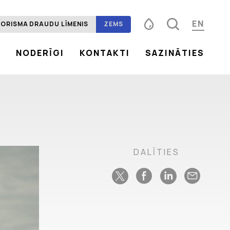
EN
ORISMA DRAUDU LĪMENIS
ZEMS
S
NODERĪGI
KONTAKTI
SAZINĀTIES
Fonta izmērs
100%
125%
150%
Kontrasts
DALĪTIES