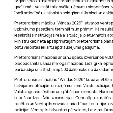
organizēto kaitniecisko darbību nolūks ir iebiedēt un 
gadījumā – veicināt tai labvēlīgu lēmumu pieņemšanu v
īpaši attiecībā uz atbalsta sniegšanu Ukrainai un dažād
Pretterorisma mācību "Windau 2026" ietvaros Ventspils
uzbrukums pasažieru terminālim un prāmim, kā rezultātā
iesaistītās institūcijas reālai situācijai pietuvinātos 
Ministru kabineta apstiprinātajam pretterorisma plān
ostu vai ostas iekārtu apdraudējuma gadījumā.
Pretterorisma mācības ar pilnu spēku izvēršanos VDD o
piecpadsmitās šāda mēroga mācības. Līdzīgi kā iepr
pārbaudīja un attīstīja ap 500 dalībnieku no dažādām 
Pretterorisma mācībās "Windau 2026" kopā ar VDD ama
Latvijas institūcijām un uzņēmumiem: Valsts policijas
Valsts ugunsdzēsības un glābšanas dienesta, Nacionā
robežsardzes, Ārlietu ministrijas, Ģenerālprokuratūras
pilsētas un Ventspils novada sadarbības teritorijas ci
policijas, Ventspils brīvostas pārvaldes, Latvijas Jūr