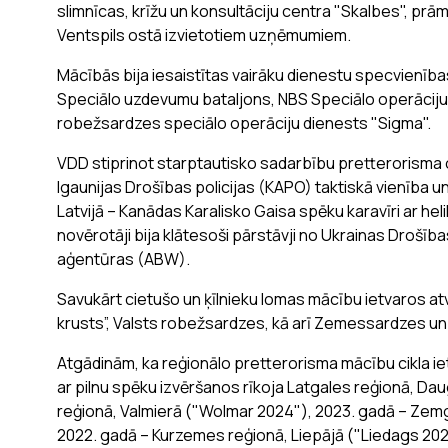
slimnīcas, krīžu un konsultāciju centra "Skalbes", prā
Ventspils ostā izvietotiem uzņēmumiem.
Mācībās bija iesaistītas vairāku dienestu specvienība
Speciālo uzdevumu bataljons, NBS Speciālo operāciju
robežsardzes speciālo operāciju dienests "Sigma".
VDD stiprinot starptautisko sadarbību pretterorisma 
Igaunijas Drošības policijas (KAPO) taktiskā vienība
Latvijā – Kanādas Karalisko Gaisa spēku karavīri ar he
novērotāji bija klātesoši pārstāvji no Ukrainas Drošīb
aģentūras (ABW).
Savukārt cietušo un ķīlnieku lomas mācību ietvaros atv
krusts”, Valsts robežsardzes, kā arī Zemessardzes u
Atgādinām, ka reģionālo pretterorisma mācību cikla 
ar pilnu spēku izvēršanos rīkoja Latgales reģionā, Da
reģionā, Valmierā ("Wolmar 2024"), 2023. gadā – Zemg
2022. gadā – Kurzemes reģionā, Liepājā ("Liedags 20