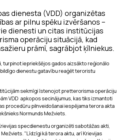
šības dienesta (VDD) organizētas
bas ar pilnu spēku izvēršanos –
e dienesti un citas institūcijas
risma operāciju situācijā, kad
asažieru prāmī, sagrābjot ķīlniekus.
i, turpinot iepriekšējos gados aizsākto reģionālo
tbildīgo dienestu gatavību reaģēt teroristu
titūcijām sekmīgi īstenojot pretterorisma operāciju
bām VDD apkopos secinājumus, kas tiks izmantoti
as procedūru pilnveidošanai iespējama terora akta
riekšnieks Normunds Mežviets.
i Krievijas specdienestu organizēti sabotāžas akti,
ežviets. "Līdzīgi kā terora aktu, arī Krievijas