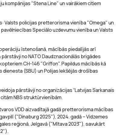
mju kompānijas "Stena Line" un vairākiem citiem
s: Valsts policijas pretterorisma vienība "Omega" un
 pavēlniecības Speciālo uzdevumu vienība un Valsts
operāciju īstenošanā, mācībās piedalījās arī
 un pārstāvji no NATO Daudznacionālās brigādes
likopteriem CH-146 "Griffon". Papildus mācībās kā
as dienesta (SBU) un Polijas Iekšējās drošības
eidoja pārstāvji no organizācijas “Latvijas Sarkanais
n citām NBS struktūrvienībām.
ietvaros VDD aizvadītajā gadā pretterorisma mācības
ugavpilī ("Dinaburg 2025"), 2024. gadā – Vidzemes
ales reģionā, Jelgavā ("Mītava 2023"), savukārt
22").