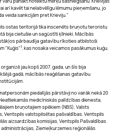
ar varu panākt noteiktu mērķu sasniegšanu. Krievijas
ai arī kavēt tai nelabvēlīgu lēmumu pieņemšanu, jo
a veida sankcijām pret Krieviju."
 ostas teritorijā tika inscenēts bruņotu teroristu
 bija cietušie un sagūstīti ķīlnieki. Mācībās
apstākļos pārbaudīja gatavību rīkoties atbilstoši
1
am "Kuģis"
, kas nosaka veicamos pasākumus kuģu,
rganizē jau kopš 2007. gada, un šīs bija
iekšējā gadā, mācībās reaģēšanas gatavību
institūcijām.
tpersonām piedalījās pārstāvji no vairāk nekā 20
, Neatliekamās medicīniskās palīdzības dienesta,
lajiem bruņotajiem spēkiem (NBS), Valsts
, Ventspils valstspilsētas pašvaldības, Ventspils
vilās aizsardzības komisijas, Ventspils Pašvaldības
as administrācijas, Ziemeļkurzemes reģionālās