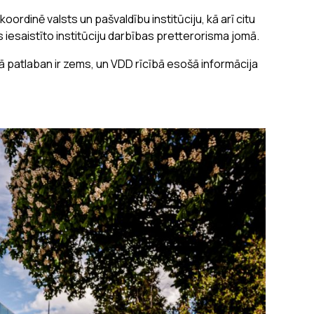
oordinē valsts un pašvaldību institūciju, kā arī citu
esaistīto institūciju darbības pretterorisma jomā.
ā patlaban ir zems, un VDD rīcībā esošā informācija