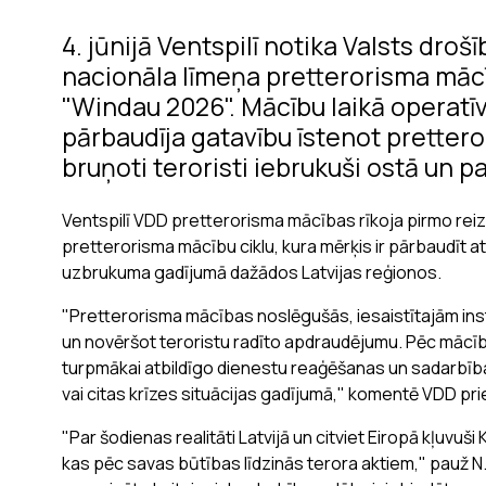
4. jūnijā Ventspilī notika Valsts dro
nacionāla līmeņa pretterorisma mācī
"Windau 2026". Mācību laikā operatīvi
pārbaudīja gatavību īstenot prettero
bruņoti teroristi iebrukuši ostā un p
Ventspilī VDD pretterorisma mācības rīkoja pirmo reiz
pretterorisma mācību ciklu, kura mērķis ir pārbaudīt a
uzbrukuma gadījumā dažādos Latvijas reģionos.
"Pretterorisma mācības noslēgušās, iesaistītajām ins
un novēršot teroristu radīto apdraudējumu. Pēc mācī
turpmākai atbildīgo dienestu reaģēšanas un sadarbīb
vai citas krīzes situācijas gadījumā," komentē VDD p
"Par šodienas realitāti Latvijā un citviet Eiropā kļuvuš
kas pēc savas būtības līdzinās terora aktiem," pauž N. M