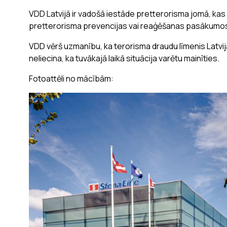
VDD Latvijā ir vadošā iestāde pretterorisma jomā, kas k
pretterorisma prevencijas vai reaģēšanas pasākumos i
VDD vērš uzmanību, ka terorisma draudu līmenis Latvij
neliecina, ka tuvākajā laikā situācija varētu mainīties.
Fotoattēli no mācībām: