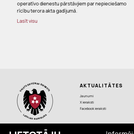
operatīvo dienestu pārstāvjiem par nepieciešamo
rīcību terora akta gadījumā.
Lasīt visu
AKTUALITĀTES
Jaunumi
X ieraksti
Facebook ieraksti
Informēj