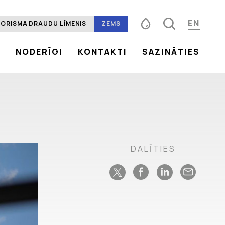
EN
ORISMA DRAUDU LĪMENIS
ZEMS
S
NODERĪGI
KONTAKTI
SAZINĀTIES
Fonta izmērs
100%
125%
150%
Kontrasts
DALĪTIES