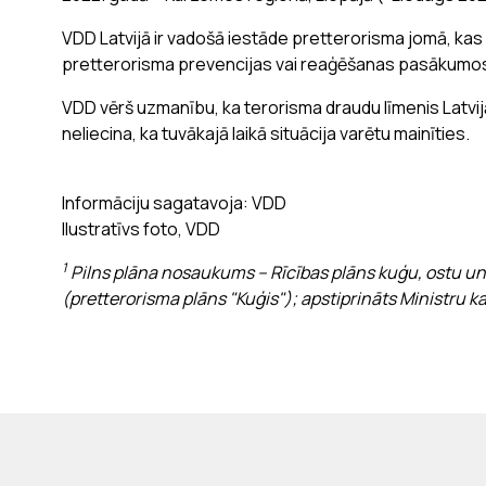
VDD Latvijā ir vadošā iestāde pretterorisma jomā, kas k
pretterorisma prevencijas vai reaģēšanas pasākumos i
VDD vērš uzmanību, ka terorisma draudu līmenis Latvij
neliecina, ka tuvākajā laikā situācija varētu mainīties.
Informāciju sagatavoja: VDD
Ilustratīvs foto, VDD
1
Pilns plāna nosaukums – Rīcības plāns kuģu, ostu u
(pretterorisma plāns "Kuģis"); apstiprināts Ministru 