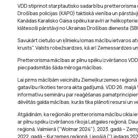
VDD stiprinot starptautisko sadarbību pretterorisma 
Drošības policijas (KAPO) taktiskā vienība un pārstāv
Kanādas Karalisko Gaisa spēku karavīri ar helikopterie
klātesoši pārstāvji no Ukrainas Drošības dienesta (S
Savukārt cietušo un ķīlnieku lomas mācību ietvaros atv
krusts", Valsts robežsardzes, kā arī Zemessardzes u
Pretterorisma mācības ar pilnu spēku izvēršanos VDD o
piecpadsmitās šāda mēroga mācības.
Lai pirms mācībām veicinātu Ziemeļkurzemes reģionā 
gatavību rīkoties terora akta gadījumā, VDD 26. maijā 
informatīvu semināru par reaģēšanas pamatprincipiem. 
dēvētās galda mācības, kurās tika plānoti resursi un 
Atgādinām, ka reģionālo pretterorisma mācību cikla 
ar pilnu spēku izvēršanos rīkoja Latgales reģionā, Da
reģionā, Valmierā ("Wolmar 2024"), 2023. gadā – Zemg
2022. gadā – Kurzemes reģionā, Liepājā ("Liedags 20