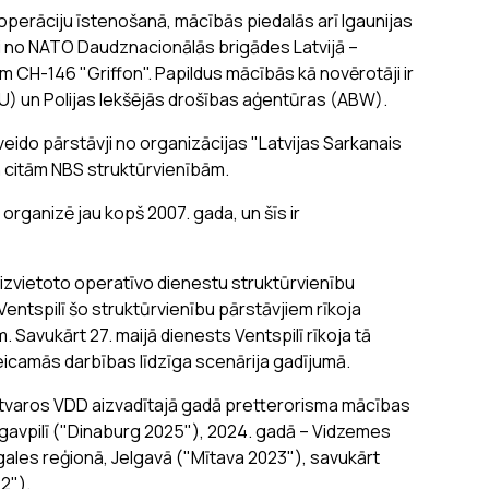
operāciju īstenošanā, mācībās piedalās arī Igaunijas
ji no NATO Daudznacionālās brigādes Latvijā –
m CH-146 "Griffon". Papildus mācībās kā novērotāji ir
BU) un Polijas Iekšējās drošības aģentūras (ABW).
eido pārstāvji no organizācijas "Latvijas Sarkanais
n citām NBS struktūrvienībām.
rganizē jau kopš 2007. gada, un šīs ir
izvietoto operatīvo dienestu struktūrvienību
Ventspilī šo struktūrvienību pārstāvjiem rīkoja
Savukārt 27. maijā dienests Ventspilī rīkoja tā
veicamās darbības līdzīga scenārija gadījumā.
ietvaros VDD aizvadītajā gadā pretterorisma mācības
ugavpilī ("Dinaburg 2025"), 2024. gadā – Vidzemes
ales reģionā, Jelgavā ("Mītava 2023"), savukārt
22").