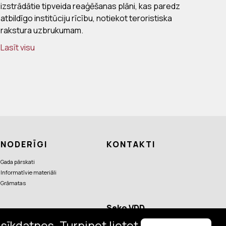
izstrādātie tipveida reaģēšanas plāni, kas paredz
atbildīgo institūciju rīcību, notiekot teroristiska
rakstura uzbrukumam.
Lasīt visu
NODERĪGI
KONTAKTI
Gada pārskati
Informatīvie materiāli
Grāmatas
Seko VDD
aktualitātēm
sīkdatnes. Turpinot lietot