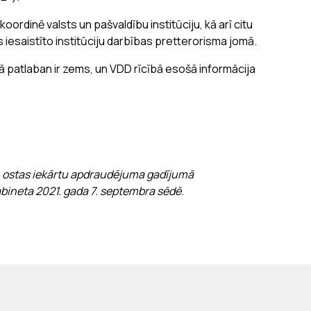
oordinē valsts un pašvaldību institūciju, kā arī citu
esaistīto institūciju darbības pretterorisma jomā.
ā patlaban ir zems, un VDD rīcībā esošā informācija
n ostas iekārtu apdraudējuma gadījumā
kabineta 2021. gada 7. septembra sēdē.