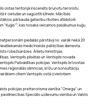
s ostas teritorijā inscenēts bruņotu teroristu
 ir cietušie un sagūstīti ķīlnieki. Mācībās
apstākļos pārbauda gatavību rīkoties atbilstoši
1
am "Kuģis"
, kas nosaka veicamos pasākumus kuģu,
atpersonām piedalās pārstāvji no vairāk nekā 20
, Neatliekamās medicīniskās palīdzības dienesta,
ts robežsardzes, Ārlietu ministrijas,
ības, Ventspils pilsētas un Ventspils novada
Ventspils Pašvaldības policijas, Ventspils brīvostas
mes reģionālās slimnīcas, krīžu un konsultāciju
airākiem citiem Ventspils ostā izvietotiem
alsts policijas pretterorisma vienība "Omega" un
 pavēlniecības Speciālo uzdevumu vienība un Valsts