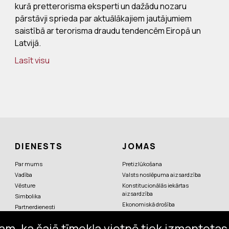
kurā pretterorisma eksperti un dažādu nozaru
pārstāvji sprieda par aktuālākajiem jautājumiem
saistībā ar terorisma draudu tendencēm Eiropā un
Latvijā.
Lasīt visu
DIENESTS
JOMAS
Par mums
Pretizlūkošana
Vadība
Valsts noslēpuma aizsardzība
Vēsture
Konstitucionālās iekārtas
aizsardzība
Simbolika
Ekonomiskā drošība
Partnerdienesti
Pretterorisms
am, ka šajā tīmekļa vietnē tiek izmantotas 
Valsts augstāko amatpersonu