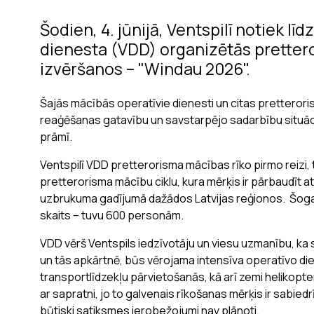
Šodien, 4. jūnijā, Ventspilī notiek lī
dienesta (VDD) organizētās pretter
izvēršanos – "Windau 2026".
Šajās mācībās operatīvie dienesti un citas pretterori
reaģēšanas gatavību un savstarpējo sadarbību situācij
prāmī.
Ventspilī VDD pretterorisma mācības rīko pirmo reizi,
pretterorisma mācību ciklu, kura mērķis ir pārbaudīt a
uzbrukuma gadījumā dažādos Latvijas reģionos. Šogad m
skaits – tuvu 600 personām.
VDD vērš Ventspils iedzīvotāju un viesu uzmanību, ka sai
un tās apkārtnē, būs vērojama intensīva operatīvo d
transportlīdzekļu pārvietošanās, kā arī zemi helikopte
ar sapratni, jo to galvenais rīkošanas mērķis ir sabied
būtiski satiksmes ierobežojumi nav plānoti.