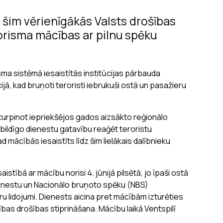
dz šim vērienīgākās Valsts drošības
orisma mācības ar pilnu spēku
sma sistēmā iesaistītās institūcijas pārbauda
ā, kad bruņoti teroristi iebrukuši ostā un pasažieru
 turpinot iepriekšējos gados aizsākto reģionālo
tbildīgo dienestu gatavību reaģēt teroristu
ācībās iesaistīts līdz šim lielākais dalībnieku
stībā ar mācību norisi 4. jūnijā pilsētā, jo īpaši ostā
ienestu un Nacionālo bruņoto spēku (NBS)
ru lidojumi. Dienests aicina pret mācībām izturēties
rības drošības stiprināšana. Mācību laikā Ventspilī