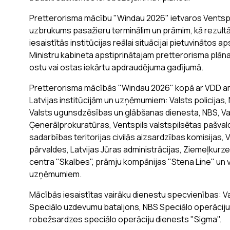
Pretterorisma mācību "Windau 2026" ietvaros Ventspil
uzbrukums pasažieru terminālim un prāmim, kā rezultātā
iesaistītās institūcijas reālai situācijai pietuvinātos 
Ministru kabineta apstiprinātajam pretterorisma plān
ostu vai ostas iekārtu apdraudējuma gadījumā.
Pretterorisma mācībās "Windau 2026" kopā ar VDD am
Latvijas institūcijām un uzņēmumiem: Valsts policijas
Valsts ugunsdzēsības un glābšanas dienesta, NBS, Vals
Ģenerālprokuratūras, Ventspils valstspilsētas pašvald
sadarbības teritorijas civilās aizsardzības komisijas, 
pārvaldes, Latvijas Jūras administrācijas, Ziemeļkurze
centra "Skalbes", prāmju kompānijas "Stena Line" un v
uzņēmumiem.
Mācībās iesaistītas vairāku dienestu specvienības: V
Speciālo uzdevumu bataljons, NBS Speciālo operāciju
robežsardzes speciālo operāciju dienests "Sigma".