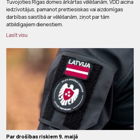
Tuvojoties Rīgas domes ārkārtas vēlēšanām, VDD aicina
iedzīvotājus, pamanot prettiesiskas vai aizdomīgas
darbības saistībā ar vēlēšanām, ziņot par tām
atbildīgajiem dienestiem.
Lasīt visu
Par drošības riskiem 9. maijā