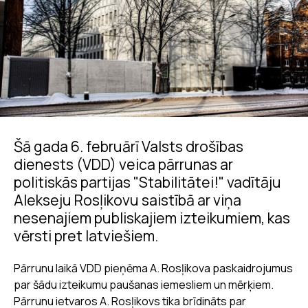
Šā gada 6. februārī Valsts drošības
dienests (VDD) veica pārrunas ar
politiskās partijas "Stabilitātei!" vadītāju
Alekseju Rosļikovu saistībā ar viņa
nesenajiem publiskajiem izteikumiem, kas
vērsti pret latviešiem.
Pārrunu laikā VDD pieņēma A. Rosļikova paskaidrojumus
par šādu izteikumu paušanas iemesliem un mērķiem.
Pārrunu ietvaros A. Rosļikovs tika brīdināts par