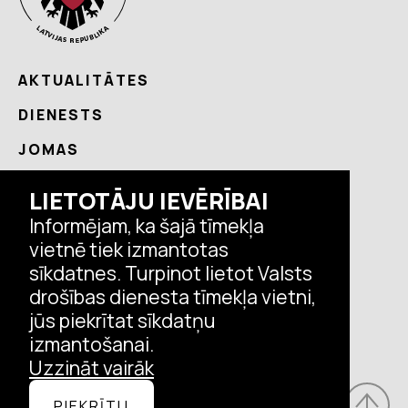
AKTUALITĀTES
DIENESTS
JOMAS
NODERĪGI
LIETOTĀJU IEVĒRĪBAI
KONTAKTI
Informējam, ka šajā tīmekļa
vietnē tiek izmantotas
sīkdatnes. Turpinot lietot Valsts
Seko VDD aktualitātēm
drošības dienesta tīmekļa vietni,
jūs piekrītat sīkdatņu
izmantošanai.
Uzzināt vairāk
© Valsts drošības dienests, 2026.
PIEKRĪTU