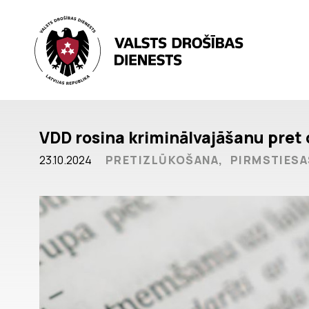
VDD rosina kriminālvajāšanu pret
23.10.2024
PRETIZLŪKOŠANA,
PIRMSTIESA