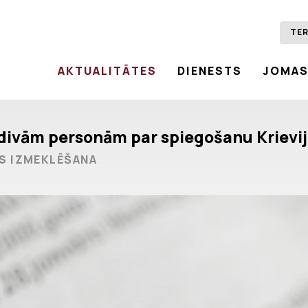
TER
AKTUALITĀTES
DIENESTS
JOMA
 divām personām par spiegošanu Krievij
S IZMEKLĒŠANA