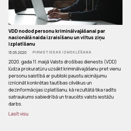
VDD nodod personu kriminālvajāšanai par
nacionālā naida izraisīšanu un viltus ziņu
izplatīšanu
PIRMSTIESAS IZMEKLĒŠANA
13.05.2020
2020. gada 11. maijā Valsts drošības dienests (VDD)
lūdza prokuratūru uzsākt kriminālvajāšanu pret vienu
personu saistībā ar publiski paustu aicinājumu
iznīcināt konkrētas tautības cilvēkus un
dezinformācijas izplatīšanu, kā rezultātā tika radīts
satraukums sabiedrībā un traucēts valsts iestāžu
darbs.
Lasīt visu