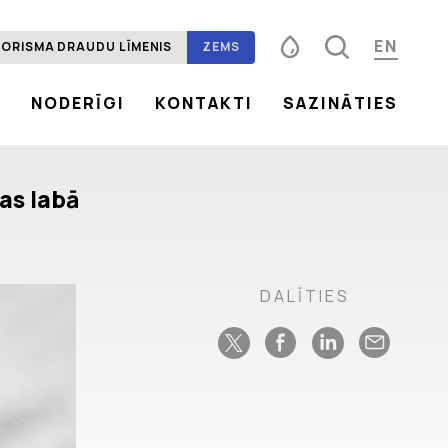
EN
ORISMA DRAUDU LĪMENIS
ZEMS
S
NODERĪGI
KONTAKTI
SAZINĀTIES
Fonta izmērs
100%
125%
150%
Kontrasts
as labā
DALĪTIES