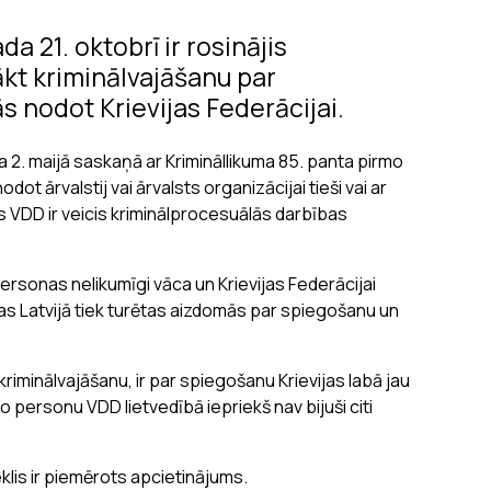
a 21. oktobrī ir rosinājis
kt kriminālvajāšanu par
 nodot Krievijas Federācijai.
2. maijā saskaņā ar Krimināllikuma 85. panta pirmo
ot ārvalstij vai ārvalsts organizācijai tieši vai ar
 VDD ir veicis kriminālprocesuālās darbības
personas nelikumīgi vāca un Krievijas Federācijai
 Latvijā tiek turētas aizdomās par spiegošanu un
iminālvajāšanu, ir par spiegošanu Krievijas labā jau
o personu VDD lietvedībā iepriekš nav bijuši citi
lis ir piemērots apcietinājums.