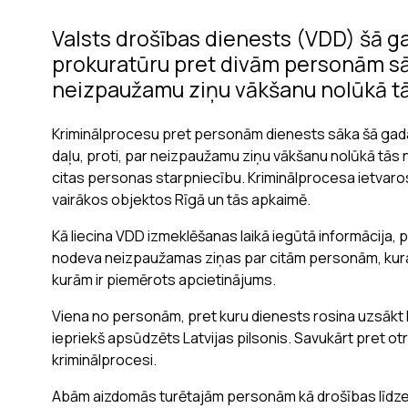
Valsts drošības dienests (VDD) šā gad
prokuratūru pret divām personām sā
neizpaužamu ziņu vākšanu nolūkā tās
Kriminālprocesu pret personām dienests sāka šā gada 
daļu, proti, par neizpaužamu ziņu vākšanu nolūkā tās nod
citas personas starpniecību. Kriminālprocesa ietvaros
vairākos objektos Rīgā un tās apkaimē.
Kā liecina VDD izmeklēšanas laikā iegūtā informācija, 
nodeva neizpaužamas ziņas par citām personām, kuras
kurām ir piemērots apcietinājums.
Viena no personām, pret kuru dienests rosina uzsākt kr
iepriekš apsūdzēts Latvijas pilsonis. Savukārt pret otr
kriminālprocesi.
Abām aizdomās turētajām personām kā drošības līdzek