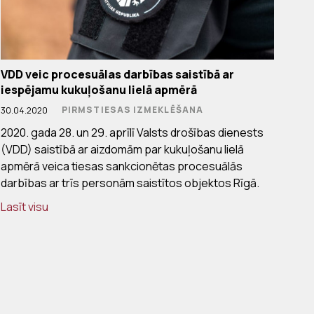
VDD veic procesuālas darbības saistībā ar
iespējamu kukuļošanu lielā apmērā
PIRMSTIESAS IZMEKLĒŠANA
30.04.2020
2020. gada 28. un 29. aprīlī Valsts drošības dienests
(VDD) saistībā ar aizdomām par kukuļošanu lielā
apmērā veica tiesas sankcionētas procesuālās
darbības ar trīs personām saistītos objektos Rīgā.
Lasīt visu