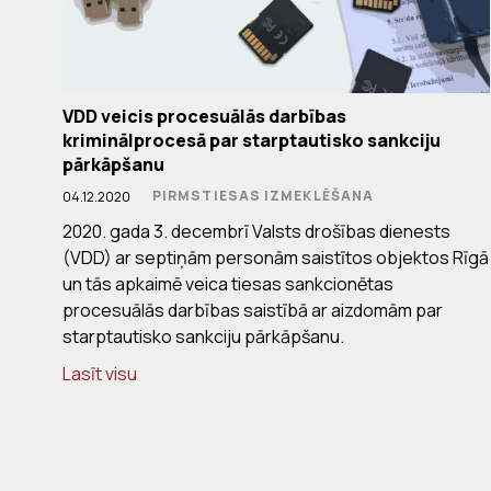
VDD veicis procesuālās darbības
kriminālprocesā par starptautisko sankciju
pārkāpšanu
PIRMSTIESAS IZMEKLĒŠANA
04.12.2020
2020. gada 3. decembrī Valsts drošības dienests
(VDD) ar septiņām personām saistītos objektos Rīgā
un tās apkaimē veica tiesas sankcionētas
procesuālās darbības saistībā ar aizdomām par
starptautisko sankciju pārkāpšanu.
Lasīt visu