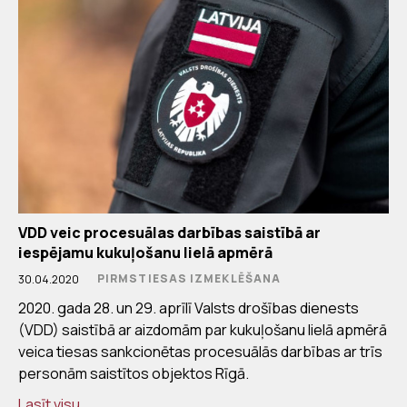
VDD veic procesuālas darbības saistībā ar
iespējamu kukuļošanu lielā apmērā
PIRMSTIESAS IZMEKLĒŠANA
30.04.2020
2020. gada 28. un 29. aprīlī Valsts drošības dienests
(VDD) saistībā ar aizdomām par kukuļošanu lielā apmērā
veica tiesas sankcionētas procesuālās darbības ar trīs
personām saistītos objektos Rīgā.
Lasīt visu