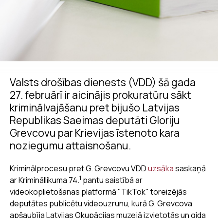
Valsts drošības dienests (VDD) šā gada
27. februārī ir aicinājis prokuratūru sākt
kriminālvajāšanu pret bijušo Latvijas
Republikas Saeimas deputāti Gloriju
Grevcovu par Krievijas īstenoto kara
noziegumu attaisnošanu.
Kriminālprocesu pret G. Grevcovu VDD
uzsāka
saskaņā
1
ar Krimināllikuma 74.
pantu saistībā ar
videokoplietošanas platformā "TikTok" toreizējās
deputātes publicētu videouzrunu, kurā G. Grevcova
apšaubīja Latvijas Okupācijas muzejā izvietotās un gida