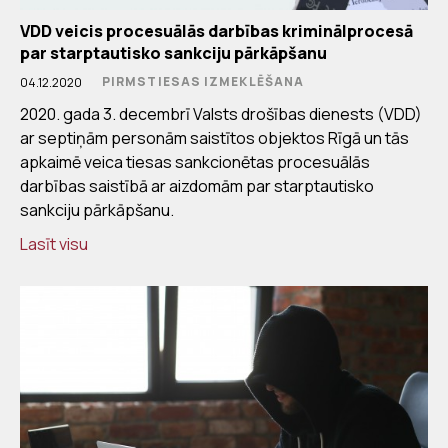
VDD veicis procesuālās darbības kriminālprocesā
par starptautisko sankciju pārkāpšanu
PIRMSTIESAS IZMEKLĒŠANA
04.12.2020
2020. gada 3. decembrī Valsts drošības dienests (VDD)
ar septiņām personām saistītos objektos Rīgā un tās
apkaimē veica tiesas sankcionētas procesuālās
darbības saistībā ar aizdomām par starptautisko
sankciju pārkāpšanu.
Lasīt visu