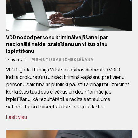
VDD nodod personu kriminālvajāšanai par
nacionālā naida izraisīšanu un viltus ziņu
izplatīšanu
PIRMSTIESAS IZMEKLĒŠANA
13.05.2020
2020. gada 11. maijā Valsts drošības dienests (VDD)
lūdza prokuratūru uzsākt kriminālvajāšanu pret vienu
personu saistībā ar publiski paustu aicinājumu iznīcināt
konkrētas tautības cilvēkus un dezinformācijas
izplatīšanu, kā rezultātā tika radīts satraukums
sabiedrībā un traucēts valsts iestāžu darbs.
Lasīt visu