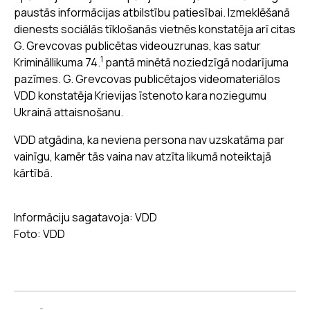
paustās informācijas atbilstību patiesībai. Izmeklēšanā
dienests sociālās tīklošanās vietnēs konstatēja arī citas
G. Grevcovas publicētas videouzrunas, kas satur
1
Krimināllikuma 74.
pantā minētā noziedzīgā nodarījuma
pazīmes. G. Grevcovas publicētajos videomateriālos
VDD konstatēja Krievijas īstenoto kara noziegumu
Ukrainā attaisnošanu.
VDD atgādina, ka neviena persona nav uzskatāma par
vainīgu, kamēr tās vaina nav atzīta likumā noteiktajā
kārtībā.
Informāciju sagatavoja: VDD
Foto: VDD