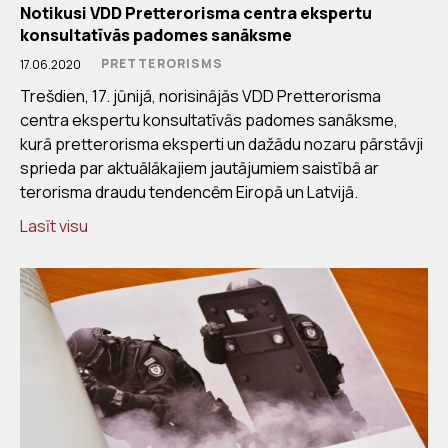
Notikusi VDD Pretterorisma centra ekspertu
konsultatīvās padomes sanāksme
PRETTERORISMS
17.06.2020
Trešdien, 17. jūnijā, norisinājās VDD Pretterorisma
centra ekspertu konsultatīvās padomes sanāksme,
kurā pretterorisma eksperti un dažādu nozaru pārstāvji
sprieda par aktuālākajiem jautājumiem saistībā ar
terorisma draudu tendencēm Eiropā un Latvijā.
Lasīt visu