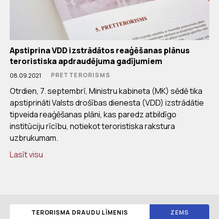
Apstiprina VDD izstrādātos reaģēšanas plānus
teroristiska apdraudējuma gadījumiem
PRETTERORISMS
08.09.2021
Otrdien, 7. septembrī, Ministru kabineta (MK) sēdē tika
apstiprināti Valsts drošības dienesta (VDD) izstrādātie
tipveida reaģēšanas plāni, kas paredz atbildīgo
institūciju rīcību, notiekot teroristiska rakstura
uzbrukumam.
Lasīt visu
TERORISMA DRAUDU LĪMENIS
ZEMS