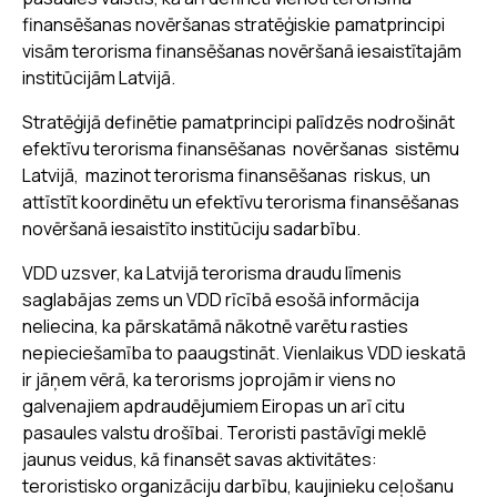
finansēšanas novēršanas stratēģiskie pamatprincipi
visām terorisma finansēšanas novēršanā iesaistītajām
institūcijām Latvijā.
Stratēģijā definētie pamatprincipi palīdzēs nodrošināt
efektīvu terorisma finansēšanas novēršanas sistēmu
Latvijā, mazinot terorisma finansēšanas riskus, un
attīstīt koordinētu un efektīvu terorisma finansēšanas
novēršanā iesaistīto institūciju sadarbību.
VDD uzsver, ka Latvijā terorisma draudu līmenis
saglabājas zems un VDD rīcībā esošā informācija
neliecina, ka pārskatāmā nākotnē varētu rasties
nepieciešamība to paaugstināt. Vienlaikus VDD ieskatā
ir jāņem vērā, ka terorisms joprojām ir viens no
galvenajiem apdraudējumiem Eiropas un arī citu
pasaules valstu drošībai. Teroristi pastāvīgi meklē
jaunus veidus, kā finansēt savas aktivitātes:
teroristisko organizāciju darbību, kaujinieku ceļošanu