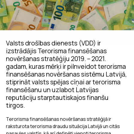
Valsts drošības dienests (VDD) ir
izstrādājis Terorisma finansēšanas
novēršanas stratēģiju 2019. – 2021.
gadam, kuras mērķi ir pilnveidot terorisma
finansēšanas novēršanas sistēmu Latvijā,
stiprināt valsts spējas cīņai ar terorisma
finansēšanu un uzlabot Latvijas
reputāciju starptautiskajos finanšu
tirgos.
Terorisma finansēšanas novēršanas stratēģijā ir
raksturota terorisma draudu situācija Latvijā un citās
pasaules valstīs, kā arī definēti vienoti terorisma