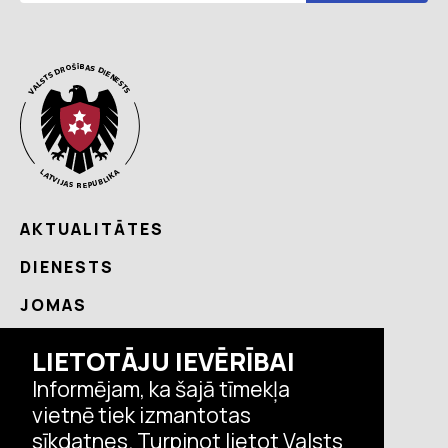
AKTUALITĀTES
DIENESTS
JOMAS
NODERĪGI
LIETOTĀJU IEVĒRĪBAI
KONTAKTI
Informējam, ka šajā tīmekļa
vietnē tiek izmantotas
sīkdatnes. Turpinot lietot Valsts