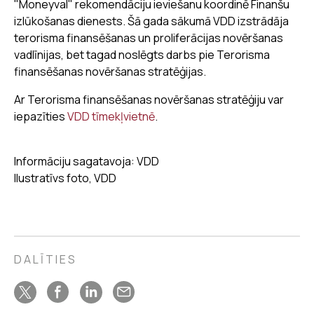
"Moneyval" rekomendāciju ieviešanu koordinē Finanšu
izlūkošanas dienests. Šā gada sākumā VDD izstrādāja
terorisma finansēšanas un proliferācijas novēršanas
vadlīnijas, bet tagad noslēgts darbs pie Terorisma
finansēšanas novēršanas stratēģijas.
Ar Terorisma finansēšanas novēršanas stratēģiju var
iepazīties
VDD tīmekļvietnē
.
Informāciju sagatavoja: VDD
Ilustratīvs foto, VDD
DALĪTIES