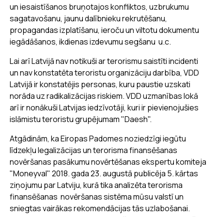
un iesaistīšanos bruņotajos konfliktos, uzbrukumu
sagatavošanu, jaunu dalībnieku rekrutēšanu,
propagandas izplatīšanu, ieroču un viltotu dokumentu
iegādāšanos, ikdienas izdevumu segšanu u.c.
Lai arī Latvijā nav notikuši ar terorismu saistīti incidenti
un nav konstatēta teroristu organizāciju darbība, VDD
Latvijā ir konstatējis personas, kuru paustie uzskati
norāda uz radikalizācijas riskiem. VDD uzmanības lokā
arī ir nonākuši Latvijas iedzīvotāji, kuri ir pievienojušies
islāmistu teroristu grupējumam "Daesh".
Atgādinām, ka Eiropas Padomes noziedzīgi iegūtu
līdzekļu legalizācijas un terorisma finansēšanas
novēršanas pasākumu novērtēšanas ekspertu komiteja
"Moneyval" 2018. gada 23. augustā publicēja 5. kārtas
ziņojumu par Latviju, kurā tika analizēta terorisma
finansēšanas novēršanas sistēma mūsu valstī un
sniegtas vairākas rekomendācijas tās uzlabošanai.