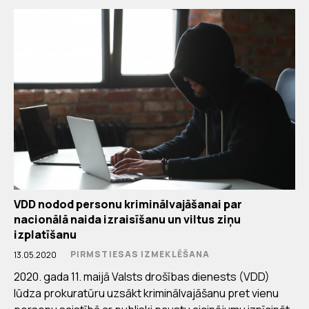
VDD nodod personu kriminālvajāšanai par
nacionālā naida izraisīšanu un viltus ziņu
izplatīšanu
PIRMSTIESAS IZMEKLĒŠANA
13.05.2020
2020. gada 11. maijā Valsts drošības dienests (VDD)
lūdza prokuratūru uzsākt kriminālvajāšanu pret vienu