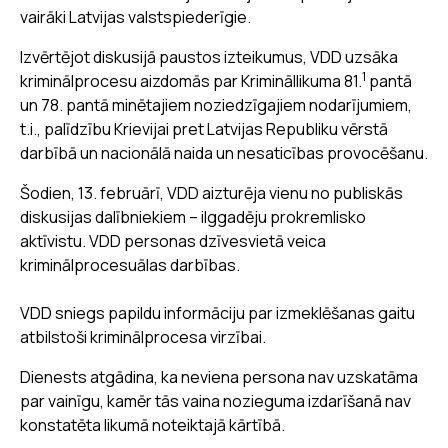
vairāki Latvijas valstspiederīgie.
Izvērtējot diskusijā paustos izteikumus, VDD uzsāka
1
kriminālprocesu aizdomās par Krimināllikuma 81.
pantā
un 78. pantā minētajiem noziedzīgajiem nodarījumiem,
t.i., palīdzību Krievijai pret Latvijas Republiku vērstā
darbībā un nacionālā naida un nesaticības provocēšanu.
Šodien, 13. februārī, VDD aizturēja vienu no publiskās
diskusijas dalībniekiem – ilggadēju prokremlisko
aktīvistu. VDD personas dzīvesvietā veica
kriminālprocesuālas darbības.
VDD sniegs papildu informāciju par izmeklēšanas gaitu
atbilstoši kriminālprocesa virzībai.
Dienests atgādina, ka neviena persona nav uzskatāma
par vainīgu, kamēr tās vaina nozieguma izdarīšanā nav
konstatēta likumā noteiktajā kārtībā.