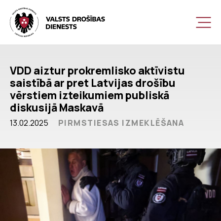
VDD aiztur prokremlisko aktīvistu
saistībā ar pret Latvijas drošību
vērstiem izteikumiem publiskā
diskusijā Maskavā
13.02.2025
PIRMSTIESAS IZMEKLĒŠANA