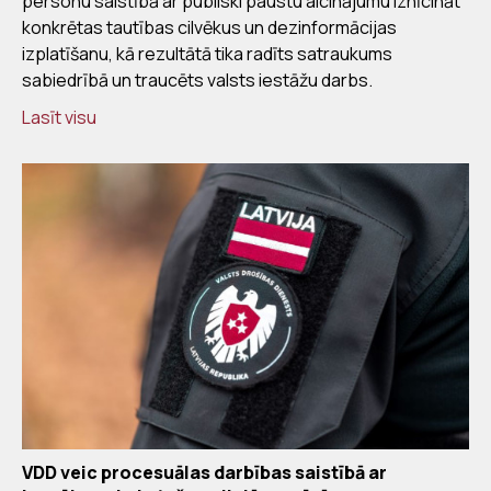
personu saistībā ar publiski paustu aicinājumu iznīcināt
konkrētas tautības cilvēkus un dezinformācijas
izplatīšanu, kā rezultātā tika radīts satraukums
sabiedrībā un traucēts valsts iestāžu darbs.
Lasīt visu
VDD veic procesuālas darbības saistībā ar