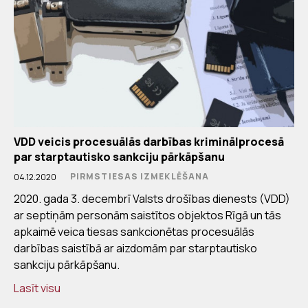
VDD veicis procesuālās darbības kriminālprocesā
par starptautisko sankciju pārkāpšanu
PIRMSTIESAS IZMEKLĒŠANA
04.12.2020
2020. gada 3. decembrī Valsts drošības dienests (VDD)
ar septiņām personām saistītos objektos Rīgā un tās
apkaimē veica tiesas sankcionētas procesuālās
darbības saistībā ar aizdomām par starptautisko
sankciju pārkāpšanu.
Lasīt visu