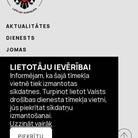
AKTUALITĀTES
DIENESTS
JOMAS
NODERĪGI
LIETOTĀJU IEVĒRĪBAI
KONTAKTI
Informējam, ka šajā tīmekļa
vietnē tiek izmantotas
sīkdatnes. Turpinot lietot Valsts
Seko VDD aktualitātēm
drošības dienesta tīmekļa vietni,
jūs piekrītat sīkdatņu
izmantošanai.
Uzzināt vairāk
© Valsts drošības dienests, 2026.
PIEKRĪTU