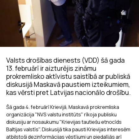
Valsts drošības dienests (VDD) šā gada
13. februārī ir aizturējis zināmu
prokremlisko aktīvistu saistībā ar publiskā
diskusijā Maskavā paustiem izteikumiem,
kas vērsti pret Latvijas nacionālo drošību.
Šā gada 4. februārī Krievijā, Maskavā prokremliska
organizācija "NVS valstu institūts" rīkoja publisku
diskusiju ar nosaukumu "Krievijas tautiešu etnocīds
Baltijas valstīs". Diskusijā tika pausti Krievijas interesēm
atbilstoši dezinformācijas vēstījumi un piedalījās arī