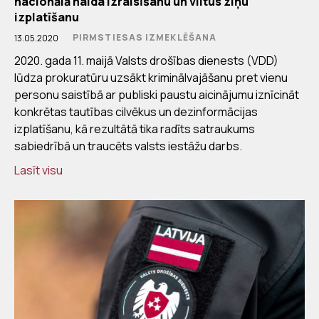
nacionālā naida izraisīšanu un viltus ziņu
izplatīšanu
PIRMSTIESAS IZMEKLĒŠANA
13.05.2020
2020. gada 11. maijā Valsts drošības dienests (VDD)
lūdza prokuratūru uzsākt kriminālvajāšanu pret vienu
personu saistībā ar publiski paustu aicinājumu iznīcināt
konkrētas tautības cilvēkus un dezinformācijas
izplatīšanu, kā rezultātā tika radīts satraukums
sabiedrībā un traucēts valsts iestāžu darbs.
Lasīt visu