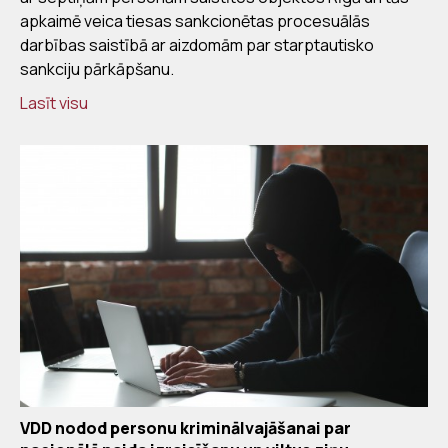
apkaimē veica tiesas sankcionētas procesuālās
darbības saistībā ar aizdomām par starptautisko
sankciju pārkāpšanu.
Lasīt visu
VDD nodod personu kriminālvajāšanai par