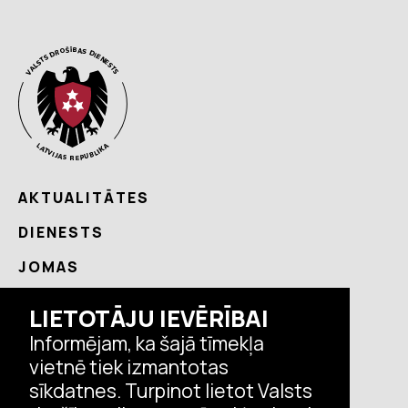
AKTUALITĀTES
DIENESTS
JOMAS
NODERĪGI
LIETOTĀJU IEVĒRĪBAI
KONTAKTI
Informējam, ka šajā tīmekļa
vietnē tiek izmantotas
sīkdatnes. Turpinot lietot Valsts
Seko VDD aktualitātēm