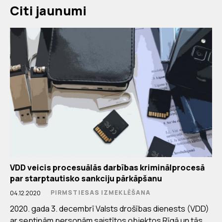
Citi jaunumi
VDD veicis procesuālās darbības kriminālprocesā
par starptautisko sankciju pārkāpšanu
PIRMSTIESAS IZMEKLĒŠANA
04.12.2020
2020. gada 3. decembrī Valsts drošības dienests (VDD)
ar septiņām personām saistītos objektos Rīgā un tās