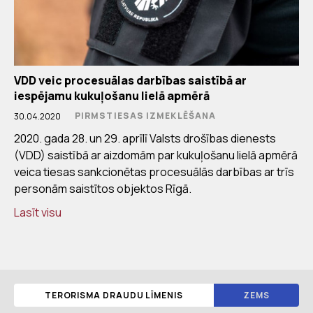
VDD veic procesuālas darbības saistībā ar
iespējamu kukuļošanu lielā apmērā
PIRMSTIESAS IZMEKLĒŠANA
30.04.2020
2020. gada 28. un 29. aprīlī Valsts drošības dienests
(VDD) saistībā ar aizdomām par kukuļošanu lielā apmērā
veica tiesas sankcionētas procesuālās darbības ar trīs
personām saistītos objektos Rīgā.
Lasīt visu
TERORISMA DRAUDU LĪMENIS
ZEMS