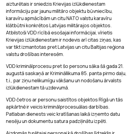
aizturētais ir sniedzis Krievijas izlūkdienestam
informāciju par jaunu militāro objektu būvniecību,
karavīru apmācībām un citu NATO valstu karavīru
klātbūtni konkrētos Latvijas militārajos objektos.
Atbilstoši VDD rīcībā esošajai informācijai, vīrietis
Krievijas izlūkdienestam ir nodevis arī citas ziņas, kas
var tikt izmantotas pret Latvijas un citu Baltijas reģiona
valstu drošības interesēm.
VDD kriminālprocesu pret šo personu sāka šā gada 21.
augustā saskaņā ar Krimināllikuma 85. panta pirmo daļu,
t.i., par ziņu nelikumīgu vākšanu un nodošanu ārvalsts
izlūkdienestam tā uzdevumā.
VDD četros ar personu saistītos objektos Rīgā un tās
apkārtnē ir veicis kriminālprocesuālas darbības.
Patlaban dienests veic kratīšanas laikā izņemto datu
nesēju un dokumentu satura padziļinātu izpēti.
Aizdomās turētajai personai kā drošības līdzeklis ir