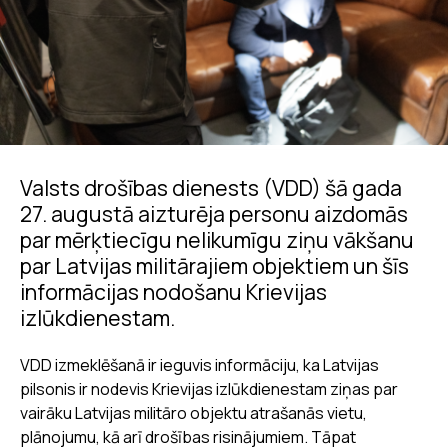
Valsts drošības dienests (VDD) šā gada
27. augustā aizturēja personu aizdomās
par mērķtiecīgu nelikumīgu ziņu vākšanu
par Latvijas militārajiem objektiem un šīs
informācijas nodošanu Krievijas
izlūkdienestam.
VDD izmeklēšanā ir ieguvis informāciju, ka Latvijas
pilsonis ir nodevis Krievijas izlūkdienestam ziņas par
vairāku Latvijas militāro objektu atrašanās vietu,
plānojumu, kā arī drošības risinājumiem. Tāpat