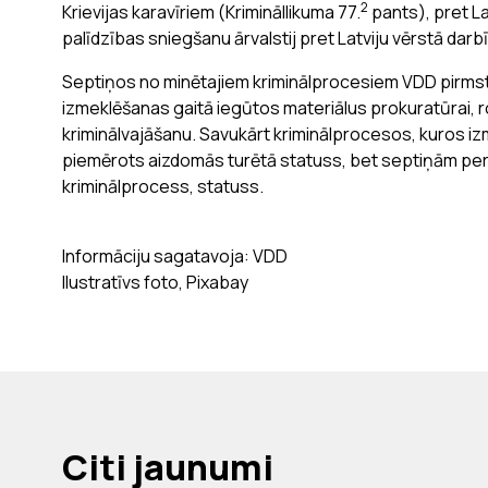
2
Krievijas karavīriem (Krimināllikuma 77.
pants), pret La
palīdzības sniegšanu ārvalstij pret Latviju vērstā darbī
Septiņos no minētajiem kriminālprocesiem VDD pirmsti
izmeklēšanas gaitā iegūtos materiālus prokuratūrai,
kriminālvajāšanu. Savukārt kriminālprocesos, kuros iz
piemērots aizdomās turētā statuss, bet septiņām pe
kriminālprocess, statuss.
Informāciju sagatavoja: VDD
Ilustratīvs foto, Pixabay
Citi jaunumi