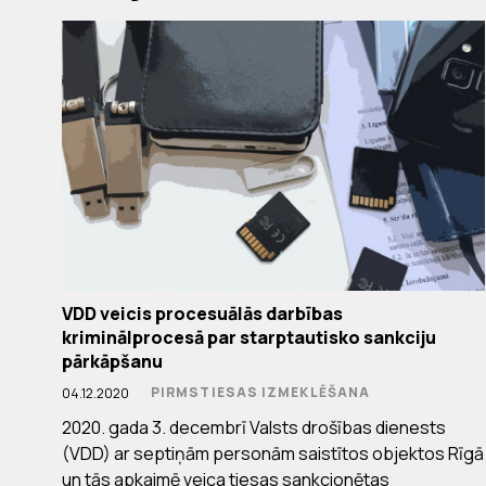
VDD veicis procesuālās darbības
kriminālprocesā par starptautisko sankciju
pārkāpšanu
PIRMSTIESAS IZMEKLĒŠANA
04.12.2020
2020. gada 3. decembrī Valsts drošības dienests
(VDD) ar septiņām personām saistītos objektos Rīgā
un tās apkaimē veica tiesas sankcionētas