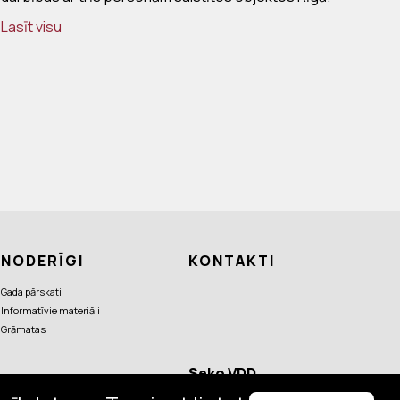
Lasīt visu
NODERĪGI
KONTAKTI
Gada pārskati
Informatīvie materiāli
Grāmatas
Seko VDD
aktualitātēm