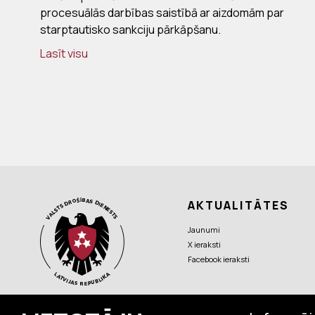
procesuālās darbības saistībā ar aizdomām par
starptautisko sankciju pārkāpšanu.
Lasīt visu
AKTUALITĀTES
Jaunumi
X ieraksti
Facebook ieraksti