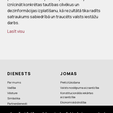
iznīcināt konkrētas tautības cilvēkus un
dezinformācijas izplatīšanu, kā rezultātā tika radīts
satraukums sabiedrībā un traucēts valsts iestāžu
darbs.
Lasīt visu
DIENESTS
JOMAS
Par mums
Pretizlūkošana
Vadība
Valsts noslēpuma aizsardzība
Vēsture
Konstitucionālās iekārtas
aizsardzība
Simbolika
Ekonomiskā drošība
Partnerdienesti
Pretterorisms
Valsts augstāko amatpersonu