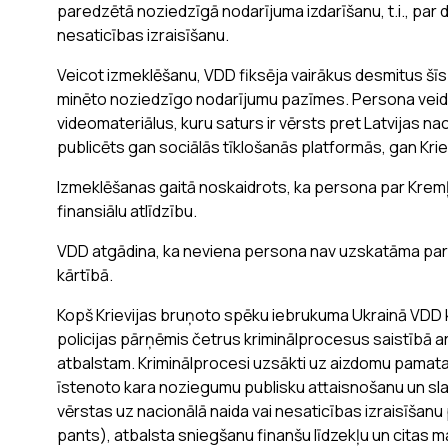
paredzētā noziedzīgā nodarījuma izdarīšanu, t.i., par d
nesaticības izraisīšanu.
Veicot izmeklēšanu, VDD fiksēja vairākus desmitus šī
minēto noziedzīgo nodarījumu pazīmes. Persona veidoj
videomateriālus, kuru saturs ir vērsts pret Latvijas n
publicēts gan sociālās tīklošanās platformās, gan Krie
Izmeklēšanas gaitā noskaidrots, ka persona par Krem
finansiālu atlīdzību.
VDD atgādina, ka neviena persona nav uzskatāma par va
kārtībā.
Kopš Krievijas bruņoto spēku iebrukuma Ukrainā VDD 
policijas pārņēmis četrus kriminālprocesus saistībā ar
atbalstam. Kriminālprocesi uzsākti uz aizdomu pamat
īstenoto kara noziegumu publisku attaisnošanu un sla
vērstas uz nacionālā naida vai nesaticības izraisīšanu 
pants), atbalsta sniegšanu finanšu līdzekļu un citas 