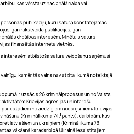
arbību, kas vērsta uz nacionālā naida vai
s personas publikāciju, kuru saturā konstatējamas
usi gan rakstveida publikācijas, gan
acionālās drošības interesēm. Minētais saturs
vijas finansētās interneta vietnēs.
ļa interesēm atbilstoša satura veidošanu saņēmusi
inīgu, kamēr tās vaina nav atzīta likumā noteiktajā
kopumā ir uzsācis 26 kriminālprocesus un no Valsts
 aktivitātēm Krievijas agresijas un interešu
a par dažādiem noziedzīgiem nodarījumiem: Krievijas
1
vināšanu (Krimināllikuma 74.
pants), darbībām, kas
pret latviešiem un ukraiņiem (Krimināllikuma 78.
mantas vākšanā karadarbībā Ukrainā iesaistītajiem