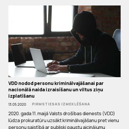
VDD nodod personu kriminālvajāšanai par
nacionālā naida izraisīšanu un viltus ziņu
izplatīšanu
PIRMSTIESAS IZMEKLĒŠANA
13.05.2020
2020. gada 11. maijā Valsts drošības dienests (VDD)
lūdza prokuratūru uzsākt kriminālvajāšanu pret vienu
personu saistībā ar publiski paustu aicinājumu