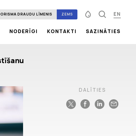
EN
ORISMA DRAUDU LĪMENIS
ZEMS
S
NODERĪGI
KONTAKTI
SAZINĀTIES
Fonta izmērs
100%
125%
150%
Kontrasts
stīšanu
DALĪTIES