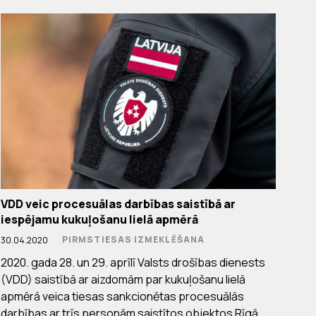
VDD veic procesuālas darbības saistībā ar
iespējamu kukuļošanu lielā apmērā
PIRMSTIESAS IZMEKLĒŠANA
30.04.2020
2020. gada 28. un 29. aprīlī Valsts drošības dienests
(VDD) saistībā ar aizdomām par kukuļošanu lielā
apmērā veica tiesas sankcionētas procesuālās
darbības ar trīs personām saistītos objektos Rīgā.