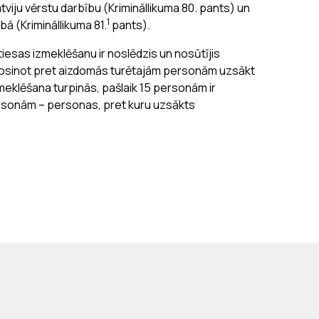
tviju vērstu darbību (Krimināllikuma 80. pants) un
1
bā (Krimināllikuma 81.
pants).
esas izmeklēšanu ir noslēdzis un nosūtījis
 rosinot pret aizdomās turētajām personām uzsākt
meklēšana turpinās, pašlaik 15 personām ir
rsonām – personas, pret kuru uzsākts