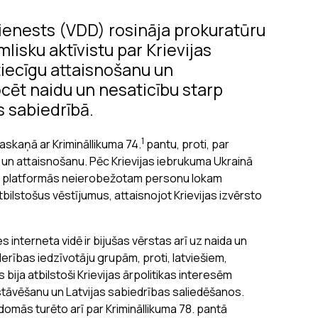
dienests (VDD) rosināja prokuratūru
lisku aktīvistu par Krievijas
tiecīgu attaisnošanu un
cēt naidu un nesaticību starp
s sabiedrībā.
1
askaņā ar Krimināllikuma 74.
pantu, proti, par
un attaisnošanu. Pēc Krievijas iebrukuma Ukrainā
mās platformās neierobežotam personu lokam
bilstošus vēstījumus, attaisnojot Krievijas izvērsto
 interneta vidē ir bijušas vērstas arī uz naida un
erības iedzīvotāju grupām, proti, latviešiem,
ija atbilstoši Krievijas ārpolitikas interesēm
tāvēšanu un Latvijas sabiedrības saliedēšanos.
domās turēto arī par Krimināllikuma 78. pantā