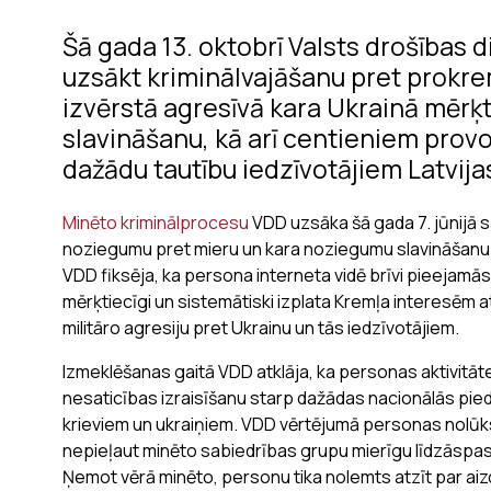
Šā gada 13. oktobrī Valsts drošības 
uzsākt kriminālvajāšanu pret prokrem
izvērstā agresīvā kara Ukrainā mērķ
slavināšanu, kā arī centieniem provo
dažādu tautību iedzīvotājiem Latvija
Minēto kriminālprocesu
VDD uzsāka šā gada 7. jūnijā s
noziegumu pret mieru un kara noziegumu slavināšanu 
VDD fiksēja, ka persona interneta vidē brīvi pieeja
mērķtiecīgi un sistemātiski izplata Kremļa interesēm at
militāro agresiju pret Ukrainu un tās iedzīvotājiem.
Izmeklēšanas gaitā VDD atklāja, ka personas aktivitātes
nesaticības izraisīšanu starp dažādas nacionālās pied
krieviem un ukraiņiem. VDD vērtējumā personas nolūks b
nepieļaut minēto sabiedrības grupu mierīgu līdzāspas
Ņemot vērā minēto, personu tika nolemts atzīt par aiz