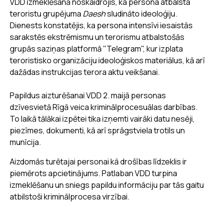
VDD izmeklēšanā noskaidrojis, ka persona atbalsta
teroristu grupējuma
Daesh
sludināto ideoloģiju.
Dienests konstatējis, ka persona intensīvi iesaistās
sarakstēs ekstrēmismu un terorismu atbalstošās
grupās saziņas platformā "Telegram", kur izplata
teroristisko organizāciju ideoloģiskos materiālus, kā arī
dažādas instrukcijas terora aktu veikšanai.
Papildus aizturēšanai VDD 2. maijā personas
dzīvesvietā Rīgā veica kriminālprocesuālas darbības.
To laikā tālākai izpētei tika izņemti vairāki datu nesēji,
piezīmes, dokumenti, kā arī sprāgstviela trotils un
munīcija.
Aizdomās turētajai personai kā drošības līdzeklis ir
piemērots apcietinājums. Patlaban VDD turpina
izmeklēšanu un sniegs papildu informāciju par tās gaitu
atbilstoši kriminālprocesa virzībai.