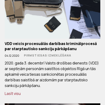
VDD veicis procesuālās darbības kriminālprocesā
par starptautisko sankciju pārkāpšanu
PIRMSTIESAS IZMEKLĒŠANA
04.12.2020
2020. gada 3. decembrī Valsts drošības dienests (VDD)
ar septiņām personām saistītos objektos Rīgā un tās
apkaimē veica tiesas sankcionētas procesuālās
darbības saistībā ar aizdomām par starptautisko
sankciju pārkāpšanu.
Lasīt visu