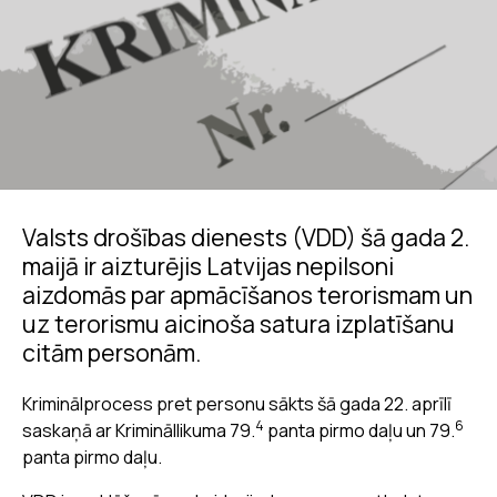
Valsts drošības dienests (VDD) šā gada 2.
maijā ir aizturējis Latvijas nepilsoni
aizdomās par apmācīšanos terorismam un
uz terorismu aicinoša satura izplatīšanu
citām personām.
Kriminālprocess pret personu sākts šā gada 22. aprīlī
4
6
saskaņā ar Krimināllikuma 79.
panta pirmo daļu un 79.
panta pirmo daļu.