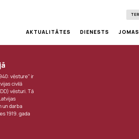
TER
AKTUALITĀTES
DIENESTS
JOMA
jā
40: vēsture" ir
ijas civilā
DD) vēsturi. Tā
Latvijas
m un darba
es 1919. gada