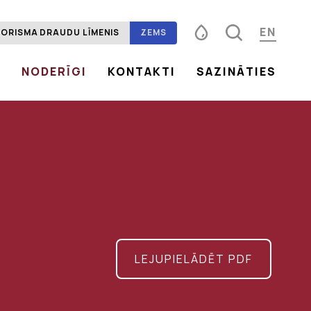
EN
ORISMA DRAUDU LĪMENIS
ZEMS
S
NODERĪGI
KONTAKTI
SAZINĀTIES
Fonta izmērs
100%
125%
150%
Kontrasts
LEJUPIELĀDĒT PDF