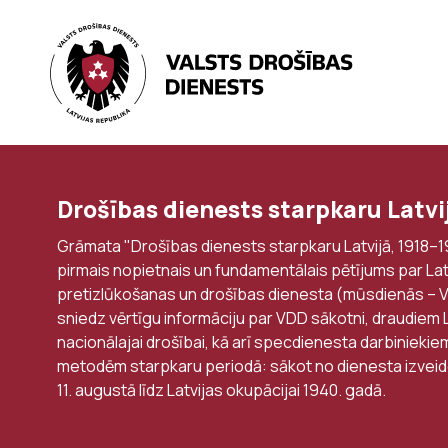
Drošības dienests starpkaru Latvi
Grāmata "Drošības dienests starpkaru Latvijā, 1918–19
pirmais nopietnais un fundamentālais pētījums par Latv
pretizlūkošanas un drošības dienesta (mūsdienās – V
sniedz vērtīgu informāciju par VDD sākotni, draudiem 
nacionālajai drošībai, kā arī specdienesta darbiniekie
metodēm starpkaru periodā: sākot no dienesta izveid
11. augustā līdz Latvijas okupācijai 1940. gadā.